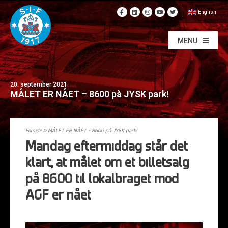
English
MENU
20. september 2021
MÅLET ER NÅET – 8600 på JYSK park!
Forside
»
MÅLET ER NÅET – 8600 på JYSK park!
Mandag eftermiddag står det
klart, at målet om et billetsalg
på 8600 til lokalbraget mod
AGF er nået