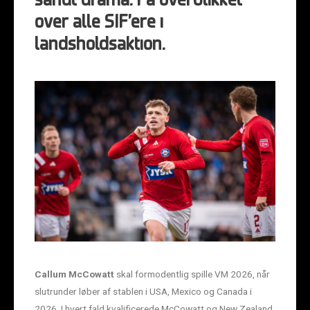
sandt drama. Få overblikket
over alle SIF’ere i
landsholdsaktion.
Callum McCowatt
skal formodentlig spille VM 2026, når
slutrunder løber af stablen i USA, Mexico og Canada i
2026. I hvert fald kvalificerede McCowatt og New Zealand