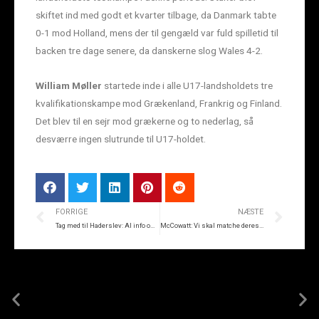
skiftet ind med godt et kvarter tilbage, da Danmark tabte
0-1 mod Holland, mens der til gengæld var fuld spilletid til
backen tre dage senere, da danskerne slog Wales 4-2.
William Møller
startede inde i alle U17-landsholdets tre
kvalifikationskampe mod Grækenland, Frankrig og Finland.
Det blev til en sejr mod grækerne og to nederlag, så
desværre ingen slutrunde til U17-holdet.
FORRIGE
NÆSTE
Tag med til Haderslev: Al info om udeturen her
McCowatt: Vi skal matche deres energi