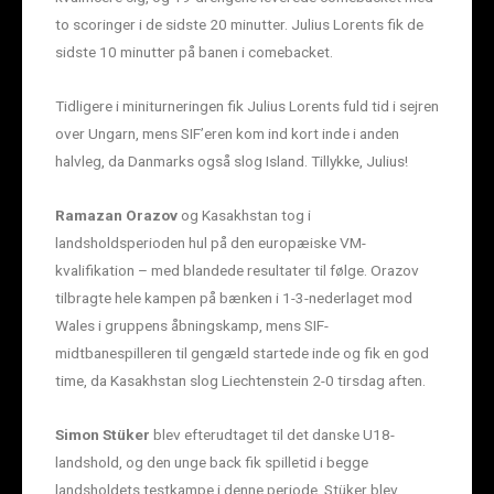
to scoringer i de sidste 20 minutter. Julius Lorents fik de
sidste 10 minutter på banen i comebacket.
Tidligere i miniturneringen fik Julius Lorents fuld tid i sejren
over Ungarn, mens SIF’eren kom ind kort inde i anden
halvleg, da Danmarks også slog Island. Tillykke, Julius!
Ramazan Orazov
og Kasakhstan tog i
landsholdsperioden hul på den europæiske VM-
kvalifikation – med blandede resultater til følge. Orazov
tilbragte hele kampen på bænken i 1-3-nederlaget mod
Wales i gruppens åbningskamp, mens SIF-
midtbanespilleren til gengæld startede inde og fik en god
time, da Kasakhstan slog Liechtenstein 2-0 tirsdag aften.
Simon Stüker
blev efterudtaget til det danske U18-
landshold, og den unge back fik spilletid i begge
landsholdets testkampe i denne periode. Stüker blev