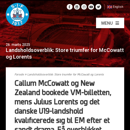
English
MENU
26. marts 2025
Landsholdsoverblik: Store triumfer for McCowatt
og Lorents
Forside
»
Landsholdsoverblik: Store triumfer for McCowatt og Lorents
Callum McCowatt og New
Zealand bookede VM-billetten,
mens Julius Lorents og det
danske U19-landshold
kvalificerede sig til EM efter et