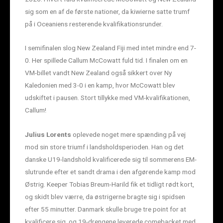
sig som en af de første nationer, da kiwierne satte trumf
på i Oceaniens resterende kvalifikationsrunder.
I semifinalen slog New Zealand Fiji med intet mindre end 7-
0. Her spillede Callum McCowatt fuld tid. I finalen om en
VM-billet vandt New Zealand også sikkert over Ny
Kaledonien med 3-0 i en kamp, hvor McCowatt blev
udskiftet i pausen. Stort tillykke med VM-kvalifikationen,
Callum!
Julius Lorents
oplevede noget mere spænding på vej
mod sin store triumf i landsholdsperioden. Han og det
danske U19-landshold kvalificerede sig til sommerens EM-
slutrunde efter et sandt drama i den afgørende kamp mod
Østrig. Keeper Tobias Breum-Harild fik et tidligt rødt kort,
og skidt blev værre, da østrigerne bragte sig i spidsen
efter 55 minutter. Danmark skulle bruge tre point for at
kvalificere sig, og 19-drengene leverede comebacket med