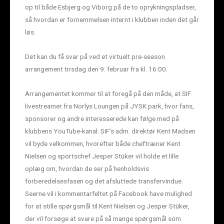
op til både Esbjerg og Viborg på de to oprykningspladser,
så hvordan er fornemmelsen internt i klubben inden det går
løs.
Det kan du få svar på ved et virtuelt pre-season
arrangement tirsdag den 9. februar fra kl. 16:00.
Arrangementet kommer til at foregå på den måde, at SIF
livestreamer fra Norlys Loungen på JYSK park, hvor fans,
sponsorer og andre interesserede kan følge med på
klubbens YouTube-kanal. SIF’s adm. direktør Kent Madsen
vil byde velkommen, hvorefter både cheftræner Kent
Nielsen og sportschef Jesper Stüker vil holde et lille
oplæg om, hvordan de ser på henholdsvis
forberedelsesfasen og det afsluttede transfervindue.
Seerne vil i kommentarfeltet på Facebook have mulighed
for at stille spørgsmål til Kent Nielsen og Jesper Stüker,
der vil forsøge at svare på så mange spørgsmål som