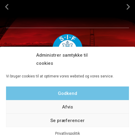
Administrer samtykke til
cookies
Silkeborg IF A/S · JYSK park, Ansvej 104 · DK-8600 Silkeborg
Vi bruger cookies til at optimere vores websted og vores service.
Tlf 8680 4477 · Fax 8680 4647 · Kontortid man-fre kl. 9-15
Godkend
Privatlivspolitik
Afvis
Se præferencer
Privatlivspolitik