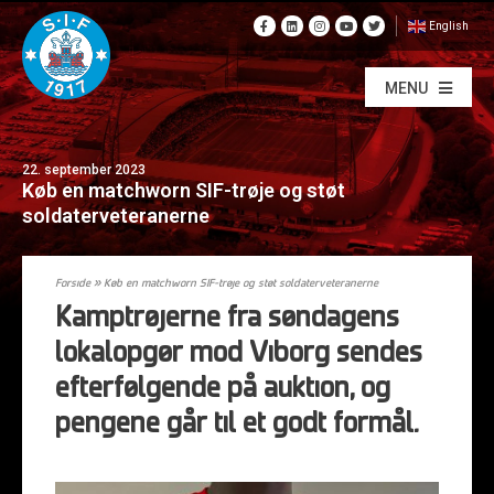
English
MENU
22. september 2023
Køb en matchworn SIF-trøje og støt
soldaterveteranerne
Forside
»
Køb en matchworn SIF-trøje og støt soldaterveteranerne
Kamptrøjerne fra søndagens
lokalopgør mod Viborg sendes
efterfølgende på auktion, og
pengene går til et godt formål.