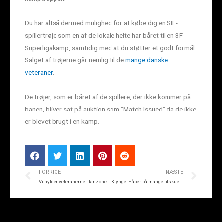
Du har altså dermed mulighed for at købe dig en SIF-
spillertrøje som en af de lokale helte har båret til en 3F
Superligakamp, samtidig med at du støtter et godt formål.
Salget af trøjerne går nemlig til de
mange danske
veteraner
.
De trøjer, som er båret af de spillere, der ikke kommer på
banen, bliver sat på auktion som ”Match Issued” da de ikke
er blevet brugt i en kamp.
FORRIGE
NÆSTE
Vi hylder veteranerne i fanzonen søndag
Klynge: Håber på mange tilskuere på søndag