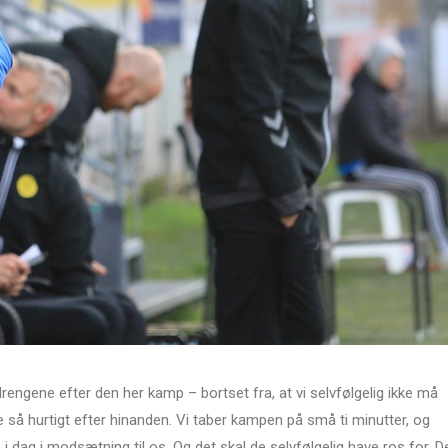
rengene efter den her kamp – bortset fra, at vi selvfølgelig ikke må
ke så hurtigt efter hinanden. Vi taber kampen på små ti minutter, og
 dag i modsætning til os. Og det skal de selvfølgelig have ros for. D