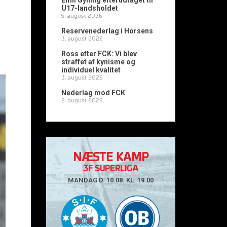
Emil Gylling efterudtaget til
U17-landsholdet
5. august 2026
Reservenederlag i Horsens
3. august 2026
Ross efter FCK: Vi blev
straffet af kynisme og
individuel kvalitet
3. august 2026
Nederlag mod FCK
2. august 2026
NÆSTE KAMP
3F SUPERLIGA
MANDAG D. 10.08. KL. 19.00