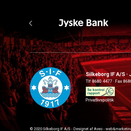
Silkeborg IF A/S ·
Tlf 8680 4477 · Fax 868
Privatlivspolitik
© 2020 Silkeborg IF A/S - Designet af Aveo - web&marketin