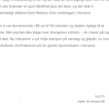
l selv brænder en god håndfuld plus det løse, og det skal vi
ædvanligt afklaret Kent Nielsen efter nederlaget i Horsens.
vi var dominerende i 80 ud af 90 minutter og skabte rigeligt til at
fede. Men jeg kan ikke klage over drengenes indsats – de maser på og
 det ikke. Nu fokuserer vi på Vejle-kampen på søndag og glæder os over
il, sluttede cheftræneren på sin gamle hjemmebane i Horsens.
NÆSTE
Galleri: AC Horsens-SIF