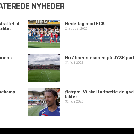
ATEREDE NYHEDER
traffet af
Nederlag mod FCK
alitet
2. august 2026
sonens
Nu åbner sæsonen på JYSK par
31. juli 2026
mekamp:
Østrøm: Vi skal fortsætte de go
takter
30. juli 2026