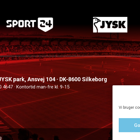
 JYSK park, Ansvej 104 · DK-8600 Silkeborg
0 4647 · Kontortid man-fre kl. 9-15
Vi bruger co
Go
g