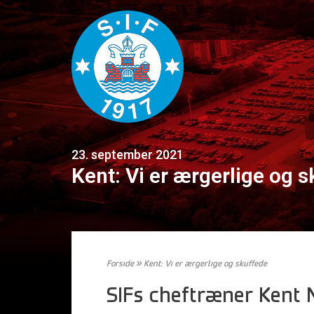
23. september 2021
Kent: Vi er ærgerlige og 
Forside
»
Kent: Vi er ærgerlige og skuffede
SIFs cheftræner Kent N