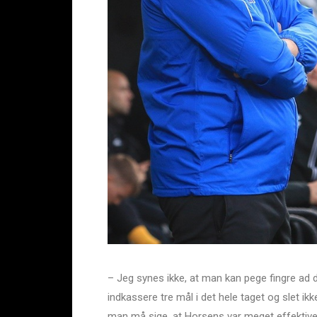
– Jeg synes ikke, at man kan pege fingre ad d
indkassere tre mål i det hele taget og slet ik
man må sige, at Horsens var meget effektive i