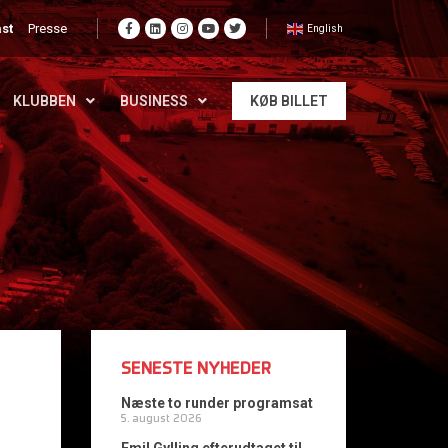
st
Presse
English
KLUBBEN
BUSINESS
KØB BILLET
SENESTE NYHEDER
Næste to runder programsat
5. august 2026