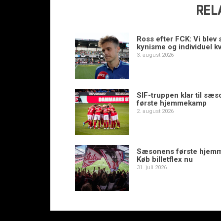
REL
Ross efter FCK: Vi blev s
kynisme og individuel kv
3. august 2026
SIF-truppen klar til sæ
første hjemmekamp
2. august 2026
Sæsonens første hjem
Køb billetflex nu
31. juli 2026