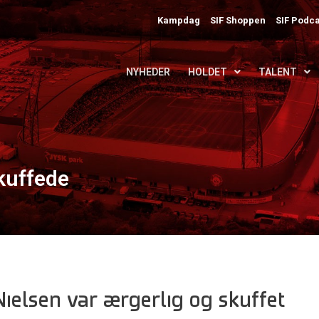
Kampdag
SIF Shoppen
SIF Podca
NYHEDER
HOLDET
TALENT
skuffede
ielsen var ærgerlig og skuffet