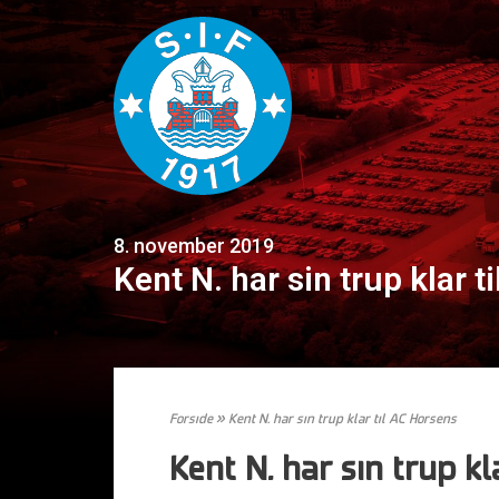
8. november 2019
Kent N. har sin trup klar 
Forside
»
Kent N. har sin trup klar til AC Horsens
Kent N. har sin trup kl