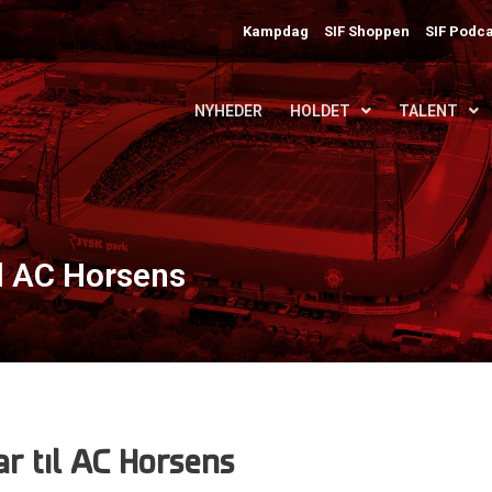
Kampdag
SIF Shoppen
SIF Podca
NYHEDER
HOLDET
TALENT
til AC Horsens
ar til AC Horsens