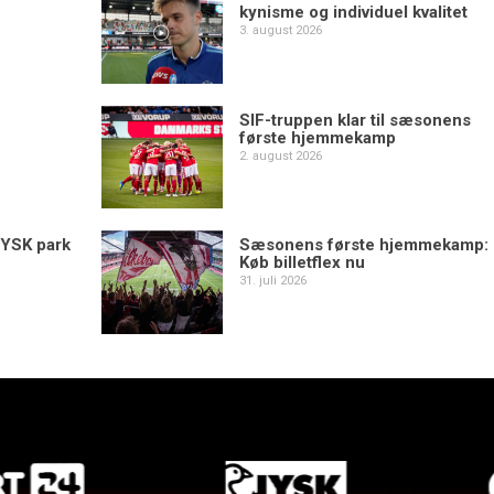
kynisme og individuel kvalitet
3. august 2026
SIF-truppen klar til sæsonens
første hjemmekamp
2. august 2026
YSK park
Sæsonens første hjemmekamp:
Køb billetflex nu
31. juli 2026