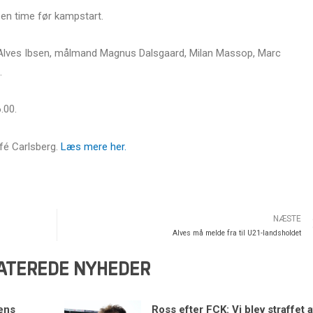
a en time før kampstart.
k Alves Ibsen, målmand Magnus Dalsgaard, Milan Massop, Marc
.
.00.
fé Carlsberg.
Læs mere her.
NÆSTE
Alves må melde fra til U21-landsholdet
ATEREDE NYHEDER
ens
Ross efter FCK: Vi blev straffet a