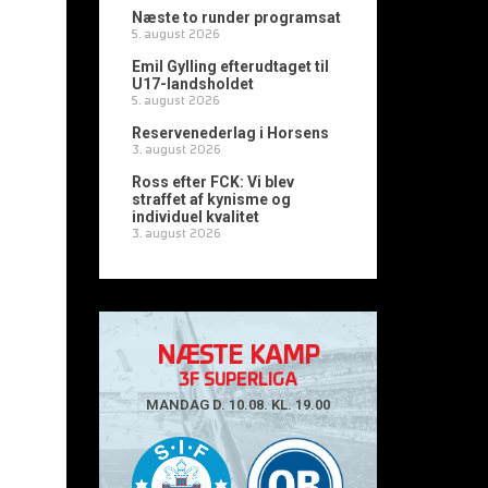
Næste to runder programsat
5. august 2026
Emil Gylling efterudtaget til
U17-landsholdet
5. august 2026
Reservenederlag i Horsens
3. august 2026
Ross efter FCK: Vi blev
straffet af kynisme og
individuel kvalitet
3. august 2026
NÆSTE KAMP
3F SUPERLIGA
MANDAG D. 10.08. KL. 19.00