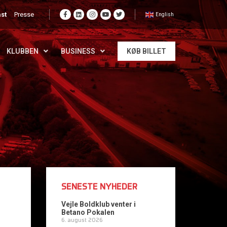
st
Presse
English
KLUBBEN
BUSINESS
KØB BILLET
SENESTE NYHEDER
Vejle Boldklub venter i
Betano Pokalen
6. august 2026