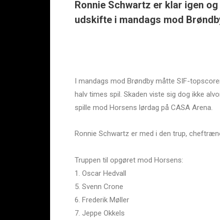
Ronnie Schwartz er klar igen og
udskifte i mandags mod Brøndby
I mandags mod Brøndby måtte SIF-topscorer 
halv times spil. Skaden viste sig dog ikke alvo
spille mod Horsens lørdag på CASA Arena.
Ronnie Schwartz er med i den trup, cheftræne
Truppen til opgøret mod Horsens:
1. Oscar Hedvall
5. Svenn Crone
6. Frederik Møller
7. Jeppe Okkels