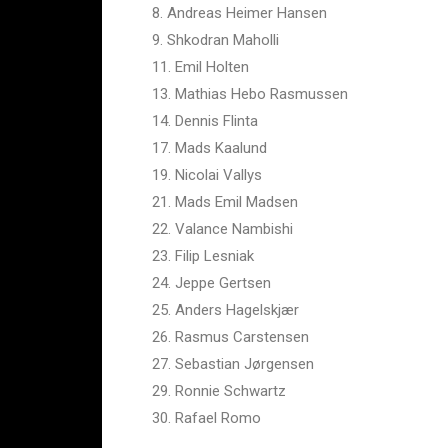
8. Andreas Heimer Hansen
9. Shkodran Maholli
11. Emil Holten
13. Mathias Hebo Rasmussen
14. Dennis Flinta
17. Mads Kaalund
19. Nicolai Vallys
21. Mads Emil Madsen
22. Valance Nambishi
23. Filip Lesniak
24. Jeppe Gertsen
25. Anders Hagelskjær
26. Rasmus Carstensen
27. Sebastian Jørgensen
29. Ronnie Schwartz
30. Rafael Romo