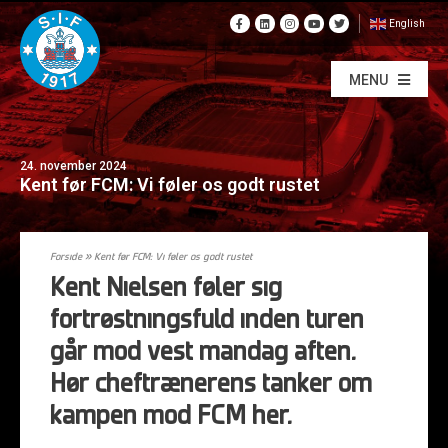
English
MENU
24. november 2024
Kent før FCM: Vi føler os godt rustet
Forside
»
Kent før FCM: Vi føler os godt rustet
Kent Nielsen føler sig
fortrøstningsfuld inden turen
går mod vest mandag aften.
Hør cheftrænerens tanker om
kampen mod FCM her.