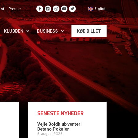
st
Presse
English
KLUBBEN
BUSINESS
KØB BILLET
SENESTE NYHEDER
Vejle Boldklub venter i
Betano Pokalen
6. august 2026