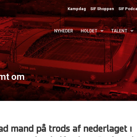
Kampdag
SIF Shoppen
SIF Podca
NYHEDER
HOLDET
TALENT
rømt om
lad mand på trods af nederlaget i