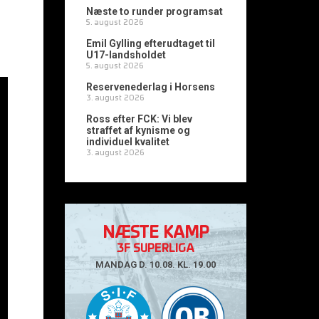
Næste to runder programsat
5. august 2026
Emil Gylling efterudtaget til
U17-landsholdet
5. august 2026
Reservenederlag i Horsens
3. august 2026
Ross efter FCK: Vi blev
straffet af kynisme og
individuel kvalitet
3. august 2026
NÆSTE KAMP
3F SUPERLIGA
MANDAG D. 10.08. KL. 19.00