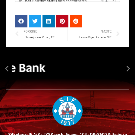
FORRIGE
NÆSTE
U14-sejr over Viborg FF
Lasse Vigen forlader SIF
Silkeborg IF A/S · JYSK park, Ansvej 104 · DK-8600 Silkeborg