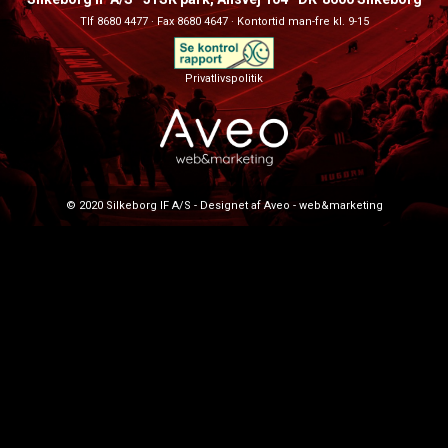
Tlf 8680 4477 · Fax 8680 4647 · Kontortid man-fre kl. 9-15
Privatlivspolitik
© 2020 Silkeborg IF A/S - Designet af Aveo - web&marketing