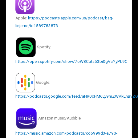
Apple:
https://podcasts.apple.com/us/podcast/bag-
linjerne/id1589783873
Spotify:
https://open.spotify.com/show/7oW8Cuta53bi0gVaYyPL9C
Google:
https://podcasts.google.com/feed/aHR0cHM6Ly9mZWVkLnBv
Amazon music/Audible:
https://music.amazon.com/podcasts/cd6999d3-a790-