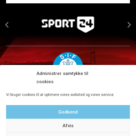
Administrer samtykke til
cookies
Silkeborg IF A/S · JYSK park, Ansvej 104 · DK-8600 Silkeborg
Vi bruger cookies til at optimere vores websted og vores service.
Tlf 8680 4477 · Fax 8680 4647 · Kontortid man-fre kl. 9-15
Godkend
Privatlivspolitik
Afvis