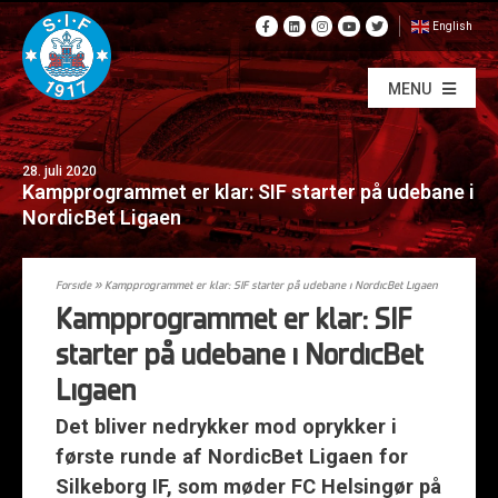
English
MENU
28. juli 2020
Kampprogrammet er klar: SIF starter på udebane i
NordicBet Ligaen
Forside
»
Kampprogrammet er klar: SIF starter på udebane i NordicBet Ligaen
Kampprogrammet er klar: SIF
starter på udebane i NordicBet
Ligaen
Det bliver nedrykker mod oprykker i
første runde af NordicBet Ligaen for
Silkeborg IF, som møder FC Helsingør på