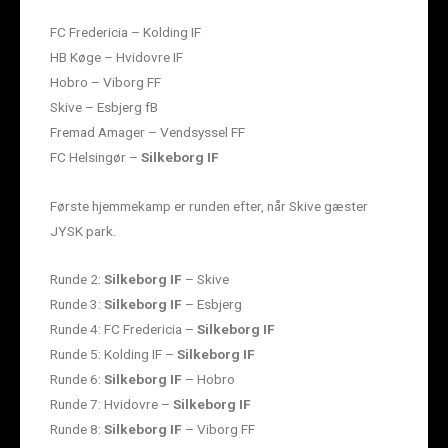
FC Fredericia – Kolding IF
HB Køge – Hvidovre IF
Hobro – Viborg FF
Skive – Esbjerg fB
Fremad Amager – Vendsyssel FF
FC Helsingør –
Silkeborg IF
Første hjemmekamp er runden efter, når Skive gæster
JYSK park.
Runde 2:
Silkeborg IF
– Skive
Runde 3:
Silkeborg IF
– Esbjerg
Runde 4: FC Fredericia –
Silkeborg IF
Runde 5: Kolding IF –
Silkeborg IF
Runde 6:
Silkeborg IF
– Hobro
Runde 7: Hvidovre –
Silkeborg IF
Runde 8:
Silkeborg IF
– Viborg FF