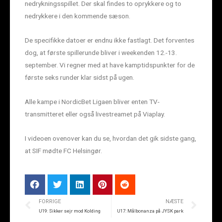
nedrykningsspillet. Der skal findes to oprykkere og to
nedrykkere i den kommende sæson.
De specifikke datoer er endnu ikke fastlagt. Det forventes
dog, at første spillerunde bliver i weekenden 12.-13.
september. Vi regner med at have kamptidspunkter for de
første seks runder klar sidst på ugen.
Alle kampe i NordicBet Ligaen bliver enten TV-
transmitteret eller også livestreamet på Viaplay.
I videoen ovenover kan du se, hvordan det gik sidste gang,
at SIF mødte FC Helsingør.
FORRIGE
NÆSTE
U19: Sikker sejr mod Kolding
U17: Målbonanza på JYSK park