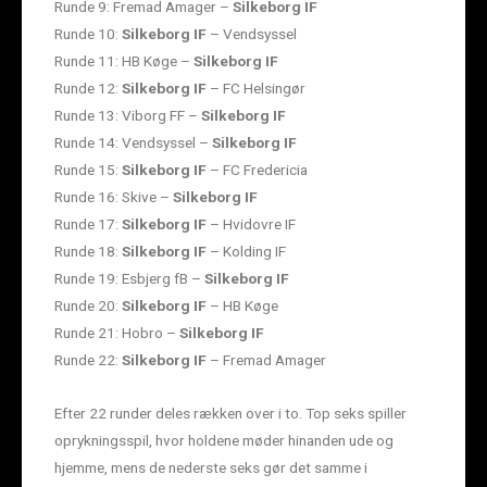
Runde 9: Fremad Amager –
Silkeborg IF
Runde 10:
Silkeborg IF
– Vendsyssel
Runde 11: HB Køge –
Silkeborg IF
Runde 12:
Silkeborg IF
– FC Helsingør
Runde 13: Viborg FF –
Silkeborg IF
Runde 14: Vendsyssel –
Silkeborg IF
Runde 15:
Silkeborg IF
– FC Fredericia
Runde 16: Skive –
Silkeborg IF
Runde 17:
Silkeborg IF
– Hvidovre IF
Runde 18:
Silkeborg IF
– Kolding IF
Runde 19: Esbjerg fB –
Silkeborg IF
Runde 20:
Silkeborg IF
– HB Køge
Runde 21: Hobro –
Silkeborg IF
Runde 22:
Silkeborg IF
– Fremad Amager
Efter 22 runder deles rækken over i to. Top seks spiller
oprykningsspil, hvor holdene møder hinanden ude og
hjemme, mens de nederste seks gør det samme i