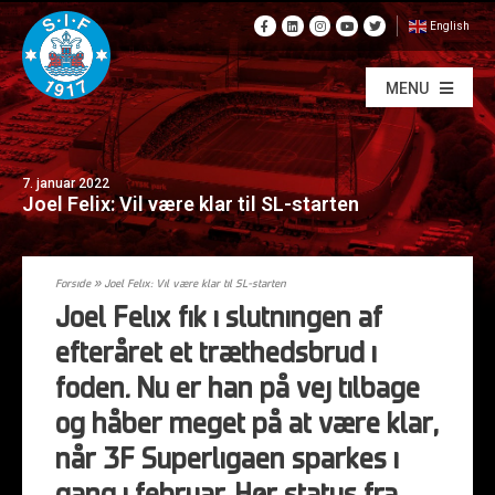
English
MENU
7. januar 2022
Joel Felix: Vil være klar til SL-starten
Forside
»
Joel Felix: Vil være klar til SL-starten
Joel Felix fik i slutningen af
efteråret et træthedsbrud i
foden. Nu er han på vej tilbage
og håber meget på at være klar,
når 3F Superligaen sparkes i