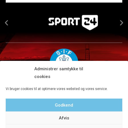
Administrer samtykke til
cookies
Silkeborg IF A/S · JYSK park, Ansvej 104 · DK-8600 Silkeborg
Vi bruger cookies til at optimere vores websted og vores service.
Tlf 8680 4477 · Fax 8680 4647 · Kontortid man-fre kl. 9-15
Godkend
Privatlivspolitik
Afvis