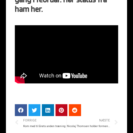
gang i februar. Hør status fra
ham her.
FORRIGE
NÆSTE
Kom med til årets anden træning
Nicolaj Thomsen holder formen ved lige i Silkeborg