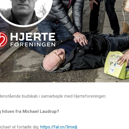
nedenstående budskab i samarbejde med Hjerteforeningen:
 hilsen fra Michael Laudrup?
chael vil fortælle dig:
https://fal.cn/3mxdj