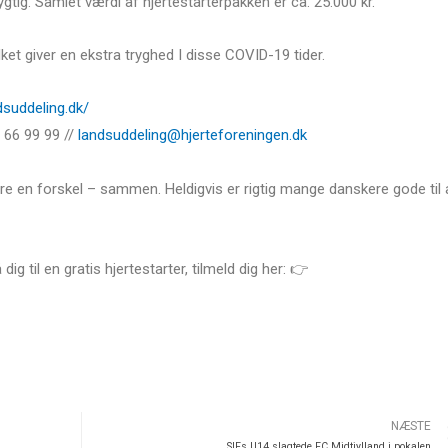
ygtig. Samlet værdi af hjertestarterpakken er ca. 25.000 kr.
ket giver en ekstra tryghed I disse COVID-19 tider.
dsuddeling.dk/
 66 99 99 //
landsuddeling@hjerteforeningen.dk
 gøre en forskel – sammen. Heldigvis er rigtig mange danskere gode til 
g til en gratis hjertestarter, tilmeld dig her: 👉
NÆSTE
SIFs U14 slagtede FC Midtjylland i pokalen