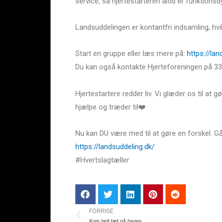
service, så hjertestarteren altid er funktionsd
Landsuddelingen er kontantfri indsamling, hvil
Start en gruppe eller læs mere på:
https://lan
Du kan også kontakte Hjerteforeningen på 33
Hjertestartere redder liv. Vi glæder os til at
hjælpe og træder til❤️
Nu kan DU være med til at gøre en forskel. Gå di
https://landsuddeling.dk/
#Hvertslagtæller
FORRIGE
Kom helt tæt på banen