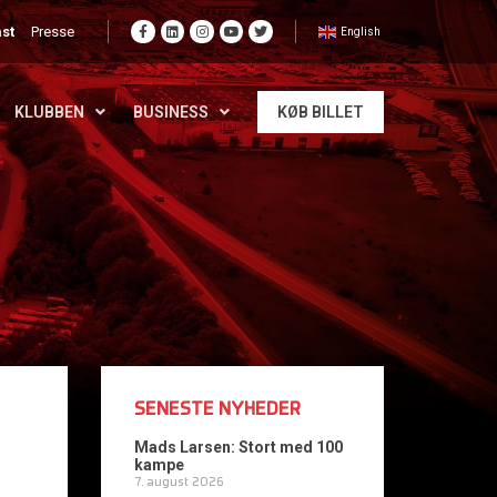
st
Presse
English
KLUBBEN
BUSINESS
KØB BILLET
SENESTE NYHEDER
Mads Larsen: Stort med 100
kampe
7. august 2026