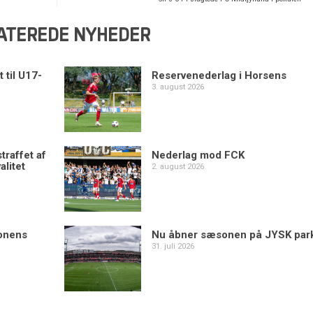
ATEREDE NYHEDER
 til U17-
Reservenederlag i Horsens
3. august 2026
traffet af
Nederlag mod FCK
alitet
2. august 2026
sonens
Nu åbner sæsonen på JYSK par
31. juli 2026