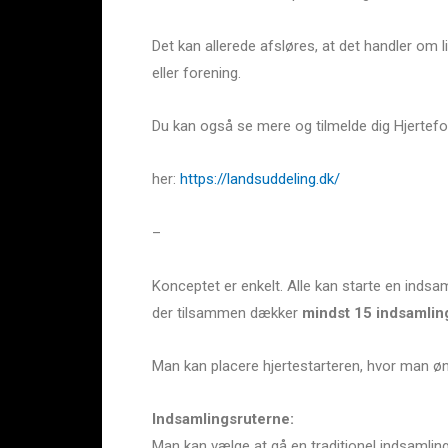
Det kan allerede afsløres, at det handler om l
eller forening.
Du kan også se mere og tilmelde dig Hjertefo
her:
https://landsuddeling.dk/
–
Konceptet er enkelt. Alle kan starte en indsam
der tilsammen dækker
mindst 15 indsamlin
Man kan placere hjertestarteren, hvor man øns
Indsamlingsruterne:
Man kan vælge at gå en traditionel indsamlin