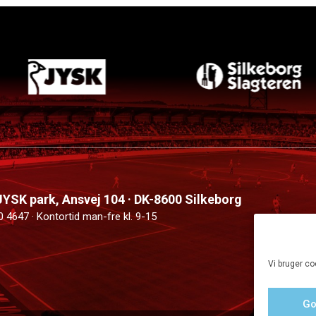
 JYSK park, Ansvej 104 · DK-8600 Silkeborg
0 4647 · Kontortid man-fre kl. 9-15
Vi bruger co
Go