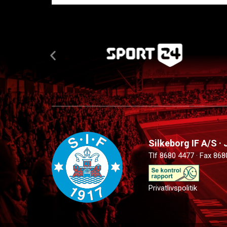
Silkeborg IF A/S ·
Tlf 8680 4477 · Fax 868
Privatlivspolitik