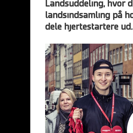
Landsuddeling, hvor 
landsindsamling på ho
dele hjertestartere ud.