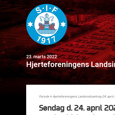
23. marts 2022
Hjerteforeningens Landsi
Forside
»
Hjerteforeningens Landsindsamling 24. april
Søndag d. 24. april 2