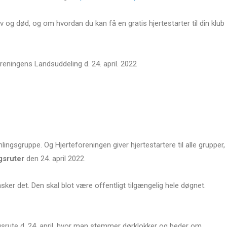
iv og død, og om hvordan du kan få en gratis hjertestarter til din klub
reningens Landsuddeling d. 24. april. 2022
lingsgruppe. Og Hjerteforeningen giver hjertestartere til alle grupper,
gsruter
den 24. april 2022.
ker det. Den skal blot være offentligt tilgængelig hele døgnet.
gsrute d. 24. april, hvor man stemmer dørklokker og beder om