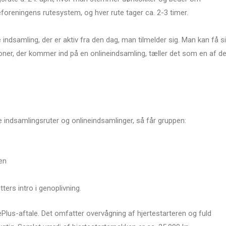
eforeningens rutesystem, og hver rute tager ca. 2-3 timer.
indsamling, der er aktiv fra den dag, man tilmelder sig. Man kan få si
kroner, der kommer ind på en onlineindsamling, tæller det som en af d
e indsamlingsruter og onlineindsamlinger, så får gruppen:
ren
ters intro i genoplivning.
ePlus-aftale. Det omfatter overvågning af hjertestarteren og fuld