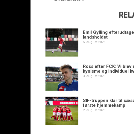
REL
Emil Gylling efterudtaget
landsholdet
5. august 2026
Ross efter FCK: Vi blev s
kynisme og individuel kv
3. august 2026
SIF-truppen klar til sæ
første hjemmekamp
2. august 2026