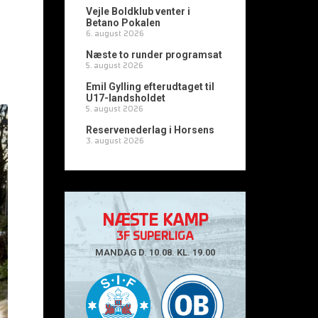
Vejle Boldklub venter i
Betano Pokalen
6. august 2026
Næste to runder programsat
5. august 2026
Emil Gylling efterudtaget til
U17-landsholdet
5. august 2026
Reservenederlag i Horsens
3. august 2026
NÆSTE KAMP
3F SUPERLIGA
MANDAG D. 10.08. KL. 19.00