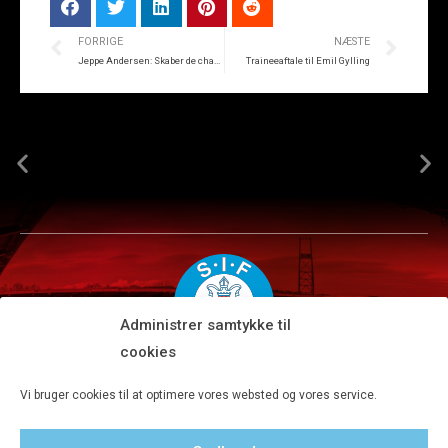
FORRIGE
NÆSTE
Jeppe Andersen: Skaber de chancer der skal til
Traineeaftale til Emil Gylling
Administrer samtykke til
cookies
Silkeborg IF A/S · JYSK park, Ansvej 104 · DK-8600 Silkeborg
Vi bruger cookies til at optimere vores websted og vores service.
Tlf 8680 4477 · Fax 8680 4647 · Kontortid man-fre kl. 9-15