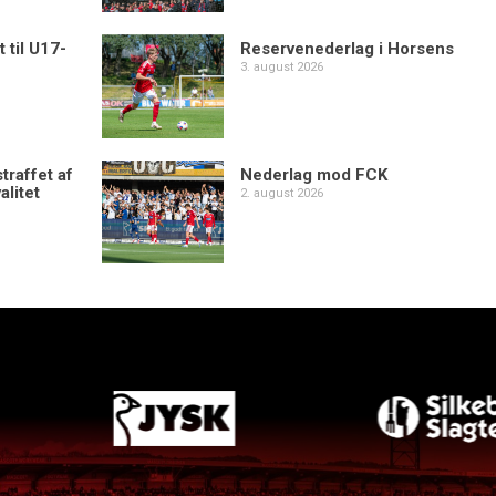
 til U17-
Reservenederlag i Horsens
3. august 2026
traffet af
Nederlag mod FCK
alitet
2. august 2026