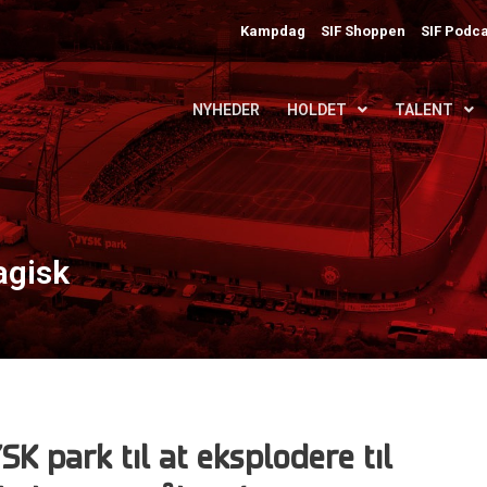
Kampdag
SIF Shoppen
SIF Podca
NYHEDER
HOLDET
TALENT
agisk
SK park til at eksplodere til