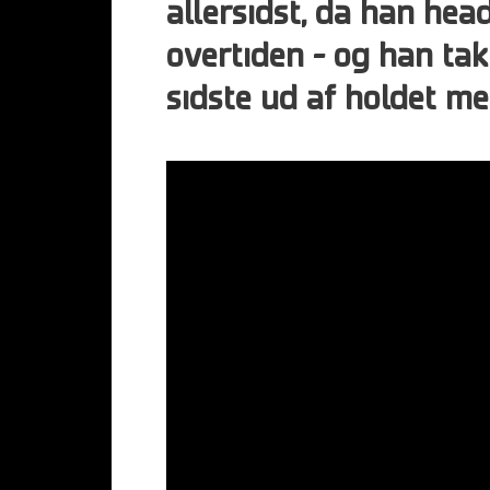
allersidst, da han hea
overtiden – og han tak
sidste ud af holdet me