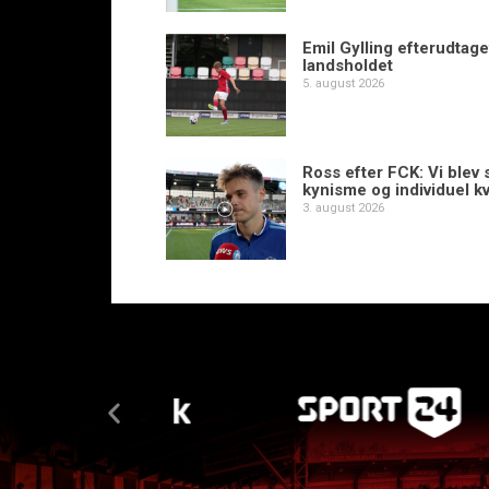
Emil Gylling efterudtaget
landsholdet
5. august 2026
Ross efter FCK: Vi blev s
kynisme og individuel kv
3. august 2026