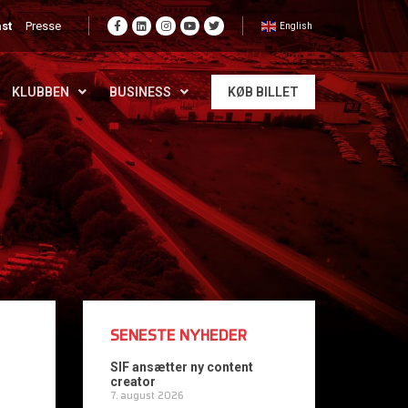
st
Presse
English
KLUBBEN
BUSINESS
KØB BILLET
SENESTE NYHEDER
SIF ansætter ny content
creator
7. august 2026