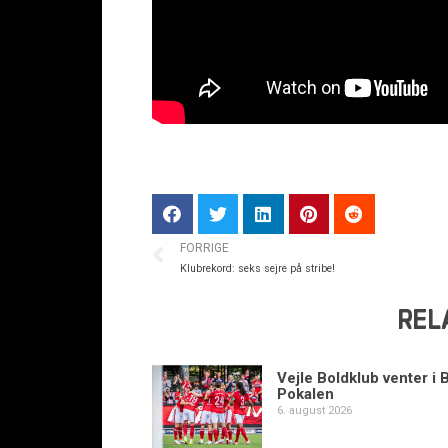
FORRIGE
Klubrekord: seks sejre på stribe!
REL
Vejle Boldklub venter i 
Pokalen
6. august 2026