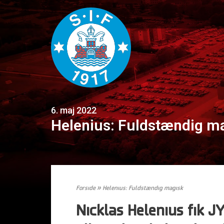
6. maj 2022
Helenius: Fuldstændig m
Forside
»
Helenius: Fuldstændig magisk
Nicklas Helenius fik JY