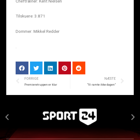
Cheftræner: Kent Nielsen
Tilskuere: 3.871
Dommer: Mikkel Redder
.
FORRIGE
NÆSTE
Premieretruppen er klar
”Vi ramte ikke dagen”