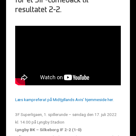
for et SIF-comeback til
resultatet 2-2.
Læs kampreferat på Midtjyllands Avis’ hjemmeside her.
3F Superligaen, 1. spillerunde – søndag den 17. juli 2022
kl. 14.00 på Lyngby Stadion
Lyngby BK – Silkeborg IF 2-2 (1-0)