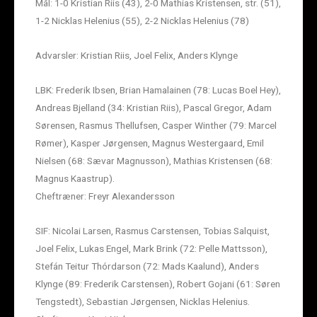
Mål: 1-0 Kristian Riis (43), 2-0 Mathias Kristensen, str. (51),
1-2 Nicklas Helenius (55), 2-2 Nicklas Helenius (78)
Advarsler: Kristian Riis, Joel Felix, Anders Klynge
LBK: Frederik Ibsen, Brian Hamalainen (78: Lucas Boel Hey),
Andreas Bjelland (34: Kristian Riis), Pascal Gregor, Adam
Sørensen, Rasmus Thellufsen, Casper Winther (79: Marcel
Rømer), Kasper Jørgensen, Magnus Westergaard, Emil
Nielsen (68: Sævar Magnusson), Mathias Kristensen (68:
Magnus Kaastrup).
Cheftræner: Freyr Alexandersson
SIF: Nicolai Larsen, Rasmus Carstensen, Tobias Salquist,
Joel Felix, Lukas Engel, Mark Brink (72: Pelle Mattsson),
Stefán Teitur Thórdarson (72: Mads Kaalund), Anders
Klynge (89: Frederik Carstensen), Robert Gojani (61: Søren
Tengstedt), Sebastian Jørgensen, Nicklas Helenius.