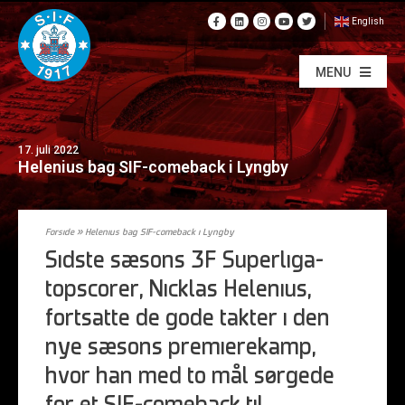
English
MENU
17. juli 2022
Helenius bag SIF-comeback i Lyngby
Forside
»
Helenius bag SIF-comeback i Lyngby
Sidste sæsons 3F Superliga-
topscorer, Nicklas Helenius,
fortsatte de gode takter i den
nye sæsons premierekamp,
hvor han med to mål sørgede