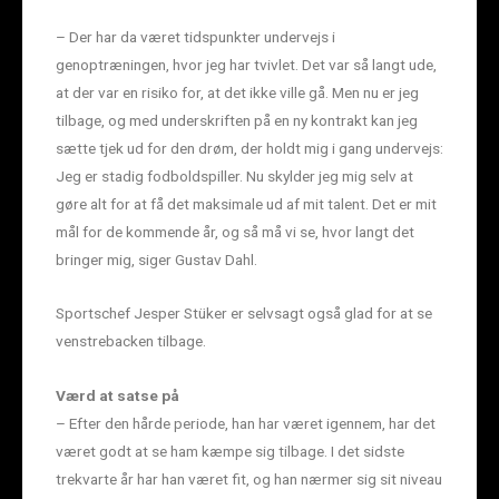
– Der har da været tidspunkter undervejs i
genoptræningen, hvor jeg har tvivlet. Det var så langt ude,
at der var en risiko for, at det ikke ville gå. Men nu er jeg
tilbage, og med underskriften på en ny kontrakt kan jeg
sætte tjek ud for den drøm, der holdt mig i gang undervejs:
Jeg er stadig fodboldspiller. Nu skylder jeg mig selv at
gøre alt for at få det maksimale ud af mit talent. Det er mit
mål for de kommende år, og så må vi se, hvor langt det
bringer mig, siger Gustav Dahl.
Sportschef Jesper Stüker er selvsagt også glad for at se
venstrebacken tilbage.
Værd at satse på
– Efter den hårde periode, han har været igennem, har det
været godt at se ham kæmpe sig tilbage. I det sidste
trekvarte år har han været fit, og han nærmer sig sit niveau