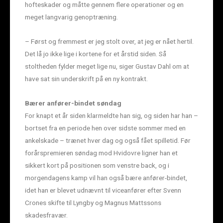
hofteskader og måtte gennem flere operationer og en
meget langvarig genoptræning.
– Først og fremmest er jeg stolt over, at jeg er nået hertil.
Det lå jo ikke lige i kortene for et årstid siden. Så
stoltheden fylder meget lige nu, siger Gustav Dahl om at
have sat sin underskrift på en ny kontrakt.
Bærer anfører-bindet søndag
For knapt et år siden klarmeldte han sig, og siden har han –
bortset fra en periode hen over sidste sommer med en
ankelskade – trænet hver dag og også fået spilletid. Før
forårspremieren søndag mod Hvidovre ligner han et
sikkert kort på positionen som venstre back, og i
morgendagens kamp vil han også bære anfører-bindet,
idet han er blevet udnævnt til viceanfører efter Svenn
Crones skifte til Lyngby og Magnus Mattssons
skadesfravær.