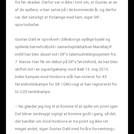
fra før skaden. Derfor var vi ikke i tvivl om, at Gustav er en
af de spillere, vi kan satse på i de kommende år, og derfor
var det naturligt at forlænge med ham, siger SIF-
sportschefen.
Gustav Dahl er opvokset i Silkeborgs sydlige bydel og
spillede børnefodbold i samarbejdsklubben Mariehøj IF
indtil han blev sluset ind i SIF’s talentudviklingssystem fra
7. klasse. Han fik sin debut på SIF’s førstehold, da han blev
skiftet ind i en superligakamp mod AaB 15. maj 2015.
Inden kampen mod Hvidovre står han noteret for 45
førsteholdskampe for SIF. I DBU-regi er han registreret for
to U20-landskampe.
– Nu glæder jeg mig til at komme til at spille om point igen.
Det bliver sindssygt vigtigt at komme godt i gang, så det,
det handler om mod Hvidovre er tre point og ikke ret
meget andet, siger Gustav Dahl med forårs-forventning i