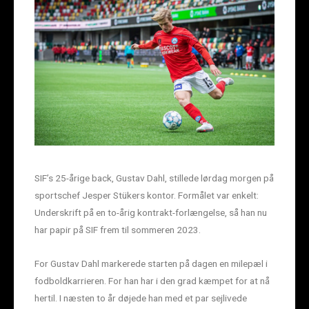
SIF’s 25-årige back, Gustav Dahl, stillede lørdag morgen på
sportschef Jesper Stükers kontor. Formålet var enkelt:
Underskrift på en to-årig kontrakt-forlængelse, så han nu
har papir på SIF frem til sommeren 2023.
For Gustav Dahl markerede starten på dagen en milepæl i
fodboldkarrieren. For han har i den grad kæmpet for at nå
hertil. I næsten to år døjede han med et par sejlivede