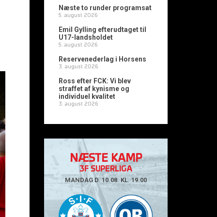
Næste to runder programsat
5. august 2026
Emil Gylling efterudtaget til
U17-landsholdet
5. august 2026
Reservenederlag i Horsens
3. august 2026
Ross efter FCK: Vi blev
straffet af kynisme og
individuel kvalitet
3. august 2026
NÆSTE KAMP
3F SUPERLIGA
MANDAG D. 10.08. KL. 19.00