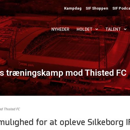
Kampdag
SIF Shoppen
SIF Podca
NYHEDER
HOLDET
TALENT
ens træningskamp mod Thisted FC
od Thisted FC
mulighed for at opleve Silkeborg I