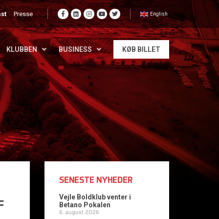
st
Presse
English
KLUBBEN
BUSINESS
KØB BILLET
SENESTE NYHEDER
Vejle Boldklub venter i
F
Betano Pokalen
6. august 2026