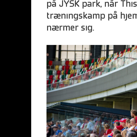
på JYSK park, når This
træningskamp på hje
nærmer sig.