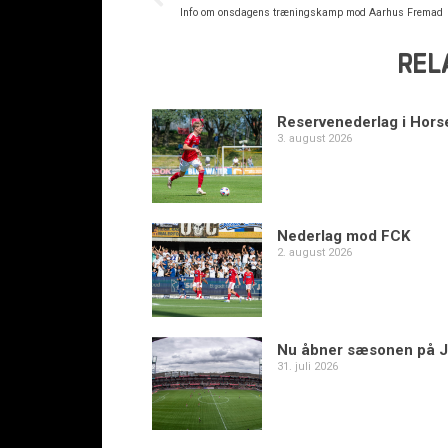
Info om onsdagens træningskamp mod Aarhus Fremad
REL
Reservenederlag i Hors
3. august 2026
Nederlag mod FCK
2. august 2026
Nu åbner sæsonen på J
31. juli 2026