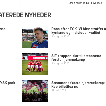
Smalt nederlag på Riisvangen
ATEREDE NYHEDER
ens
Ross efter FCK: Vi blev straffet a
kynisme og individuel kvalitet
3. august 2026
SIF-truppen klar til sæsonens
første hjemmekamp
2. august 2026
YSK park
Sæsonens første hjemmekamp:
Køb billetflex nu
31. juli 2026