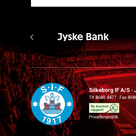
Silkeborg IF A/S ·
Tlf 8680 4477 · Fax 868
Privatlivspolitik