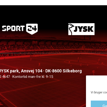
 JYSK park, Ansvej 104 · DK-8600 Silkeborg
0 4647 · Kontortid man-fre kl. 9-15
Vi bruger co
Go