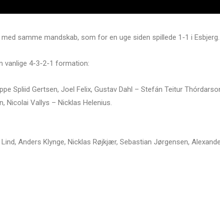
det med samme mandskab, som for en uge siden spillede 1-1 i Esbjerg.
n vanlige 4-3-2-1 formation:
 Spliid Gertsen, Joel Felix, Gustav Dahl – Stefán Teitur Thórdarso
Nicolai Vallys – Nicklas Helenius.
 Lind, Anders Klynge, Nicklas Røjkjær, Sebastian Jørgensen, Alexand