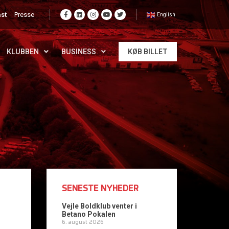
st
Presse
English
KLUBBEN
BUSINESS
KØB BILLET
SENESTE NYHEDER
Vejle Boldklub venter i
Betano Pokalen
6. august 2026