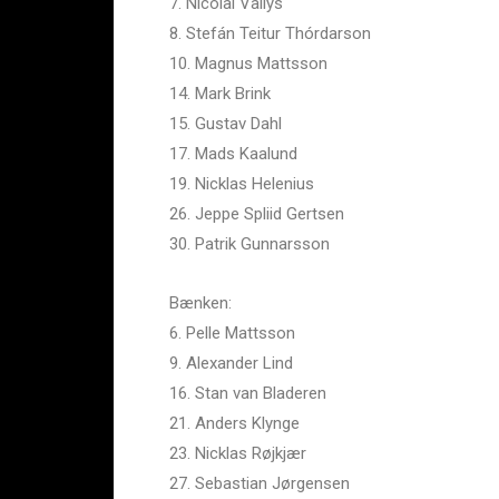
7. Nicolai Vallys
8. Stefán Teitur Thórdarson
10. Magnus Mattsson
14. Mark Brink
15. Gustav Dahl
17. Mads Kaalund
19. Nicklas Helenius
26. Jeppe Spliid Gertsen
30. Patrik Gunnarsson
Bænken:
6. Pelle Mattsson
9. Alexander Lind
16. Stan van Bladeren
21. Anders Klynge
23. Nicklas Røjkjær
27. Sebastian Jørgensen