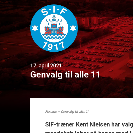
17. april 2021
Genvalg til alle 11
Forside
»
Genvalg til alle 11
SIF-træner Kent Nielsen har val