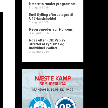
Næste to runder programsat
5. august 2026
Emil Gylling efterudtaget til
U17-landsholdet
5. august 2026
Reservenederlag i Horsens
3. august 2026
Ross efter FCK: Vi blev
straffet af kynisme og
individuel kvalitet
3. august 2026
NÆSTE KAMP
3F SUPERLIGA
MANDAG D. 10.08. KL. 19.00