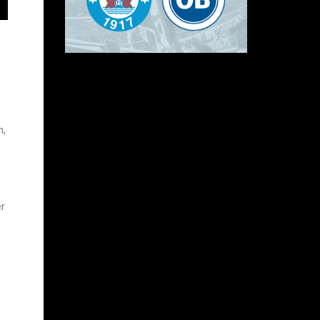
n,
er