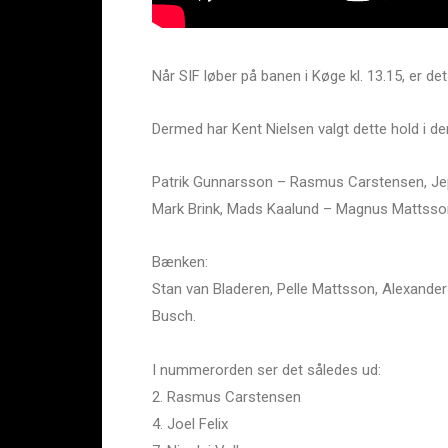
Når SIF løber på banen i Køge kl. 13.15, er 
Dermed har Kent Nielsen valgt dette hold i de
Patrik Gunnarsson – Rasmus Carstensen, Jeppe
Mark Brink, Mads Kaalund – Magnus Mattsson, 
Bænken:
Stan van Bladeren, Pelle Mattsson, Alexander
Busch.
I nummerorden ser det således ud:
2. Rasmus Carstensen
4. Joel Felix