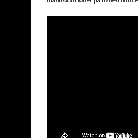
mandskab løber på banen mod HB