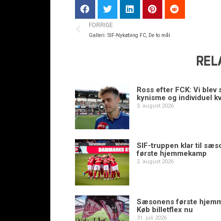
FORRIGE
Galleri: SIF-Nykøbing FC, De to mål
REL
Ross efter FCK: Vi blev s
kynisme og individuel kv
3. august 2026
SIF-truppen klar til sæ
første hjemmekamp
2. august 2026
Sæsonens første hjem
Køb billetflex nu
31. juli 2026