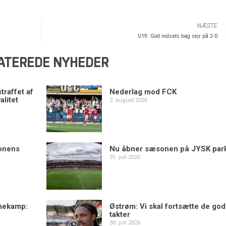
NÆSTE
U19: God indsats bag sejr på 2-0
ATEREDE NYHEDER
traffet af
Nederlag mod FCK
alitet
2. august 2026
sonens
Nu åbner sæsonen på JYSK par
31. juli 2026
mekamp:
Østrøm: Vi skal fortsætte de go
takter
30. juli 2026