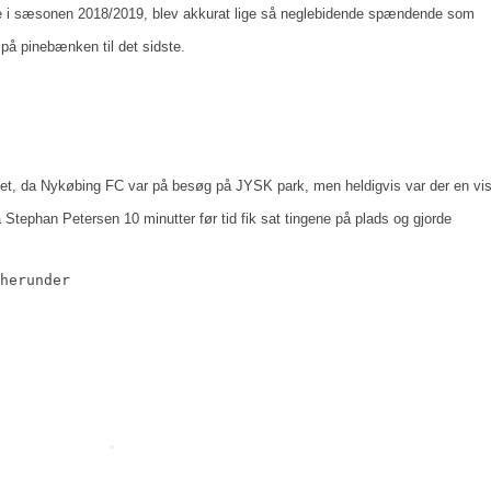
idste i sæsonen 2018/2019, blev akkurat lige så neglebidende spændende som
t på pinebænken til det sidste.
rtet, da Nykøbing FC var på besøg på JYSK park, men heldigvis var der en vi
a Stephan Petersen 10 minutter før tid fik sat tingene på plads og gjorde
herunder