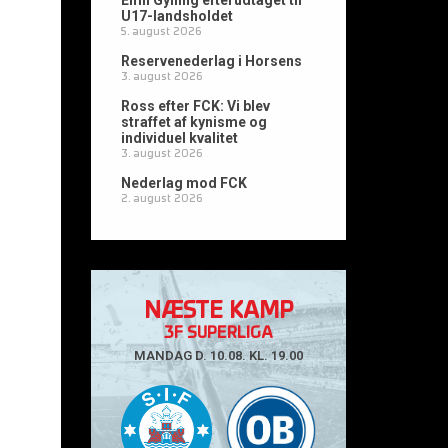
Emil Gylling efterudtaget til
U17-landsholdet
5. august 2026
Reservenederlag i Horsens
3. august 2026
Ross efter FCK: Vi blev
straffet af kynisme og
individuel kvalitet
3. august 2026
s
Nederlag mod FCK
2. august 2026
NÆSTE KAMP
3F SUPERLIGA
MANDAG D. 10.08. KL. 19.00