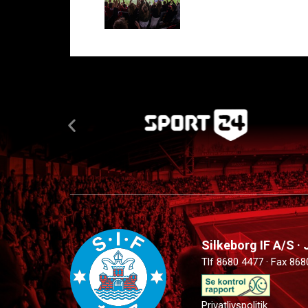
Silkeborg IF A/S ·
Tlf 8680 4477 · Fax 868
Privatlivspolitik