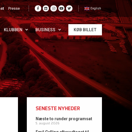
st
Presse
English
KLUBBEN
BUSINESS
KØB BILLET
SENESTE NYHEDER
Næste to runder programsat
5. august 2026