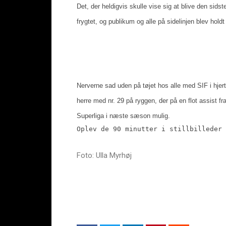
Det, der heldigvis skulle vise sig at blive den s
frygtet, og publikum og alle på sidelinjen blev hold
Nerverne sad uden på tøjet hos alle med SIF i hje
herre med nr. 29 på ryggen, der på en flot assist fr
Superliga i næste sæson mulig.
Oplev de 90 minutter i stillbilleder 
Foto: Ulla Myrhøj