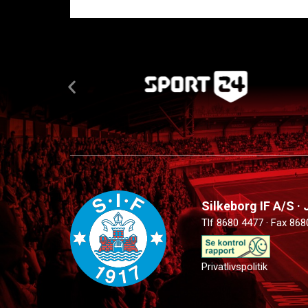
Silkeborg IF A/S ·
Tlf 8680 4477 · Fax 868
Privatlivspolitik