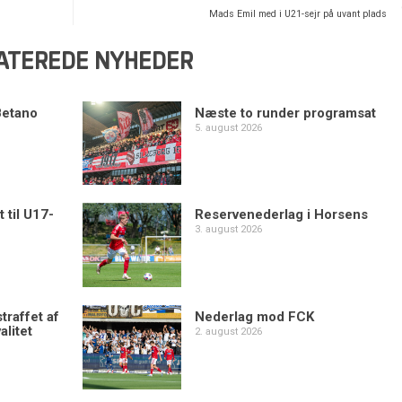
Mads Emil med i U21-sejr på uvant plads
ATEREDE NYHEDER
Betano
Næste to runder programsat
5. august 2026
 til U17-
Reservenederlag i Horsens
3. august 2026
traffet af
Nederlag mod FCK
alitet
2. august 2026