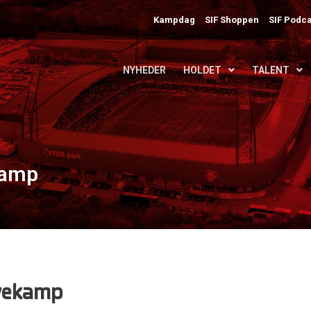
Kampdag
SIF Shoppen
SIF Podca
NYHEDER
HOLDET
TALENT
kamp
rvekamp