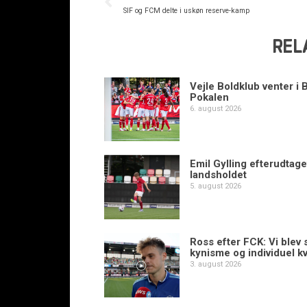
SIF og FCM delte i uskøn reserve-kamp
REL
Vejle Boldklub venter i 
Pokalen
6. august 2026
Emil Gylling efterudtaget
landsholdet
5. august 2026
Ross efter FCK: Vi blev s
kynisme og individuel kv
3. august 2026