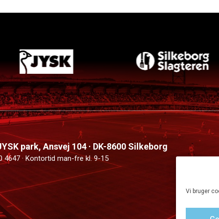
 JYSK park, Ansvej 104 · DK-8600 Silkeborg
0 4647 · Kontortid man-fre kl. 9-15
Vi bruger co
Go