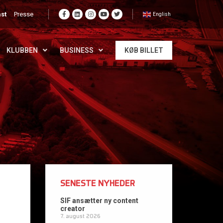
st
Presse
English
KLUBBEN
BUSINESS
KØB BILLET
SENESTE NYHEDER
SIF ansætter ny content
creator
7. august 2026