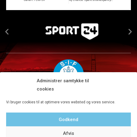
Administrer samtykke til
cookies
Silkeborg IF A/S · JYSK park, Ansvej 104 · DK-8600 Silkeborg
Vi bruger cookies til at optimere vores websted og vores service.
Tlf 8680 4477 · Fax 8680 4647 · Kontortid man-fre kl. 9-15
Godkend
Privatlivspolitik
Afvis