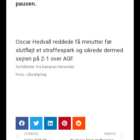
pausen.
Oscar Hedvall reddede få minutter før
slutfløjt et straffespark og sikrede dermed
sejren på 2-1 over AGF.
Se billeder fra kampen herunder.
Foto: Ulla Myrhøj
FORRIGE
NÆSTE
Galleri: FCM-SIF
Ny chance: Spark straffespark på JYSK park