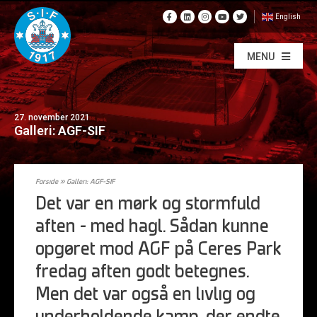
English
MENU
27. november 2021
Galleri: AGF-SIF
Forside
»
Galleri: AGF-SIF
Det var en mørk og stormfuld
aften – med hagl. Sådan kunne
opgøret mod AGF på Ceres Park
fredag aften godt betegnes.
Men det var også en livlig og