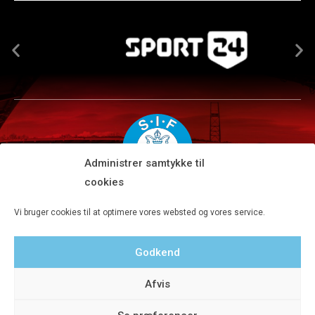
Administrer samtykke til
cookies
Silkeborg IF A/S · JYSK park, Ansvej 104 · DK-8600 Silkeborg
Vi bruger cookies til at optimere vores websted og vores service.
Tlf 8680 4477 · Fax 8680 4647 · Kontortid man-fre kl. 9-15
Godkend
Privatlivspolitik
Afvis