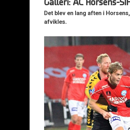
Galleri: AC Horsens-S
Det blev en lang aften i Horsens,
afvikles.