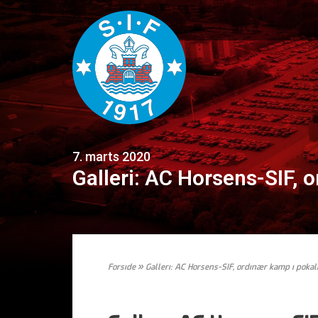
7. marts 2020
Galleri: AC Horsens-SIF,
Forside
»
Galleri: AC Horsens-SIF, ordinær kamp i pok