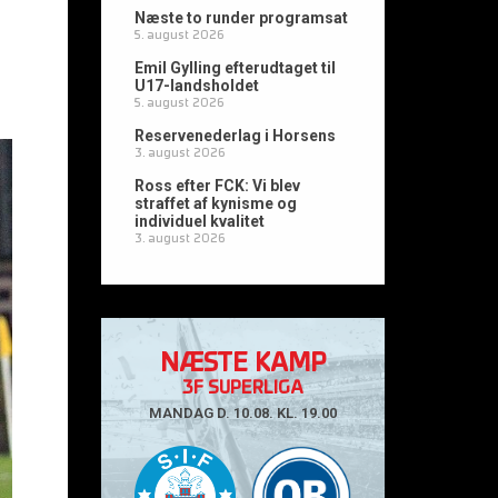
Næste to runder programsat
5. august 2026
Emil Gylling efterudtaget til
U17-landsholdet
5. august 2026
Reservenederlag i Horsens
3. august 2026
Ross efter FCK: Vi blev
straffet af kynisme og
individuel kvalitet
3. august 2026
NÆSTE KAMP
3F SUPERLIGA
MANDAG D. 10.08. KL. 19.00