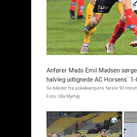
Anfører Mads Emil Madsen sørgede 
halvleg udlignede AC Horsens´ 1-0
Se billeder fra pokalkampens første 90 minut
Foto: Ulla Myrhøj