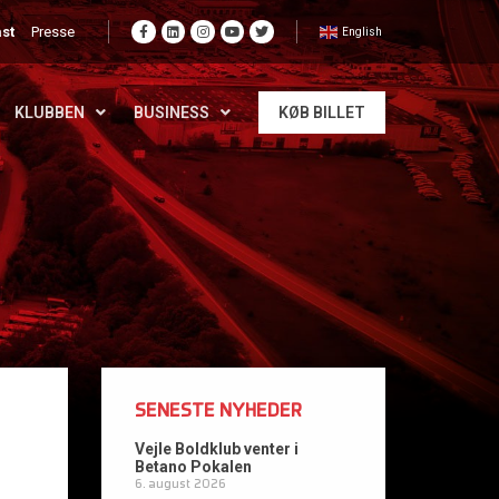
st
Presse
English
KLUBBEN
BUSINESS
KØB BILLET
SENESTE NYHEDER
Vejle Boldklub venter i
Betano Pokalen
6. august 2026