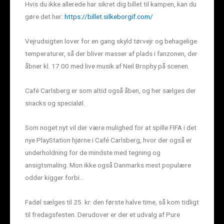
Hvis du ikke allerede har sikret dig billet til kampen, kan du
gøre det her:
https://billet.silkeborgif.com/
Vejrudsigten lover for en gang skyld tørvejr og behagelige
temperaturer, så der bliver masser af plads i fanzonen, der
åbner kl. 17.00 med live musik af Neil Brophy på scenen.
Café Carlsberg er som altid også åben, og her sælges der
snacks og specialøl.
Som noget nyt vil der være mulighed for at spille FIFA i det
nye PlayStation hjørne i Café Carlsberg, hvor der også er
underholdning for de mindste med tegning og
ansigtsmaling. Mon ikke også Danmarks mest populære
odder kigger forbi…
Fadøl sælges til 25. kr. den første halve time, så kom tidligt
til fredagsfesten. Derudover er der et udvalg af Pure