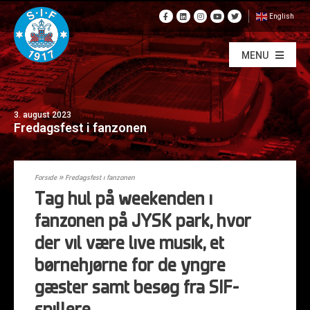
English
MENU
3. august 2023
Fredagsfest i fanzonen
Forside
»
Fredagsfest i fanzonen
Tag hul på weekenden i
fanzonen på JYSK park, hvor
der vil være live musik, et
børnehjørne for de yngre
gæster samt besøg fra SIF-