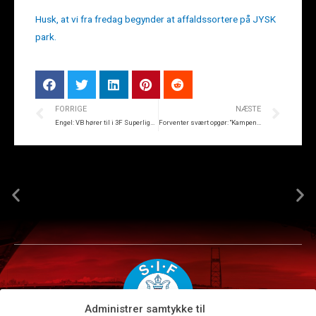
Husk, at vi fra fredag begynder at affaldssortere på JYSK
park.
FORRIGE
NÆSTE
Engel: VB hører til i 3F Superligaen
Forventer svært opgør: “Kampen skal være på SIF’s præmisser”
Administrer samtykke til