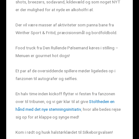
shots, breezers, sodavand, kildevæld og som noget NYT
er der mulighed for at nyde en alkoholfri øl.
Der vil være masser af aktiviteter som panna bane fra
Winther Sport & Fritid, præcisionsmål og bordfoldbold.
Food truck fra Den Rullende Pølsemand køres i stilling –
Menuen er gourmet hot dogs!
Et par af de oversiddende spillere møder ligeledes op i
fanzonen til autografer og selfies.
En halv time inden kickoff flytter vi festen fra fanzonen
over til tribunen, og vi gør klar til at give
Stoltheden en
hånd med det nye stemningsinitiativ
, hvor alle bedes rejse
sig op for at klappe og synge med!
Kom i rødt og husk halstørklædet til Silkeborgvalsen!