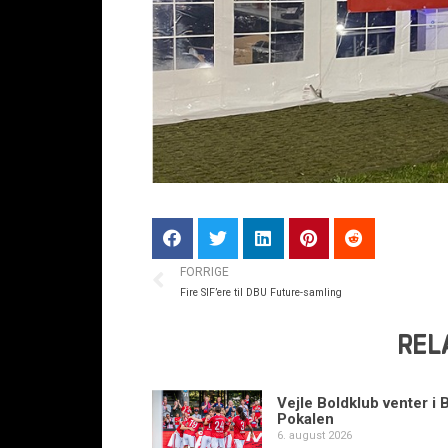
FORRIGE
Fire SIF’ere til DBU Future-samling
REL
Vejle Boldklub venter i 
Pokalen
6. august 2026