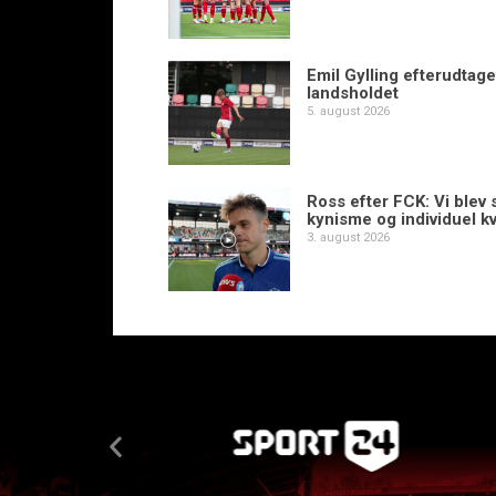
Emil Gylling efterudtaget
landsholdet
5. august 2026
Ross efter FCK: Vi blev s
kynisme og individuel kv
3. august 2026