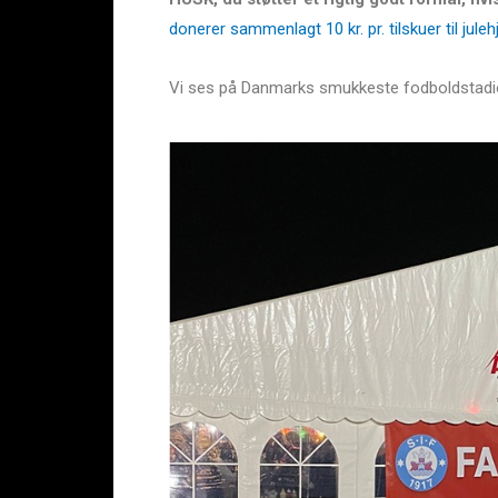
donerer sammenlagt 10 kr. pr. tilskuer til jul
Vi ses på Danmarks smukkeste fodboldstadion