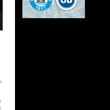
l
å
d