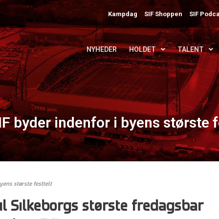
Kampdag
SIF Shoppen
SIF Podca
NYHEDER
HOLDET
TALENT
F byder indenfor i byens største f
yens største festtelt
til Silkeborgs største fredagsbar