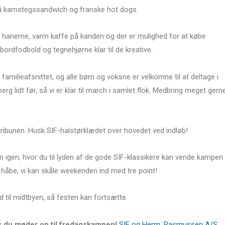
på kamstegssandwich og franske hot dogs.
på hanerne, varm kaffe på kanden og der er mulighed for at købe
bordfodbold og tegnehjørne klar til de kreative.
l familieafsnittet, og alle børn og voksne er velkomne til at deltage i
g lidt før, så vi er klar til march i samlet flok. Medbring meget gern
på tribunen. Husk SIF-halstørklædet over hovedet ved indløb!
ren igen, hvor du til lyden af de gode SIF-klassikere kan vende kampen
s håbe, vi kan skåle weekenden ind med tre point!
nd til midtbyen, så festen kan fortsætte.
vis du møder op til fredagskampen!
SIF og Herm. Rasmussen A/S