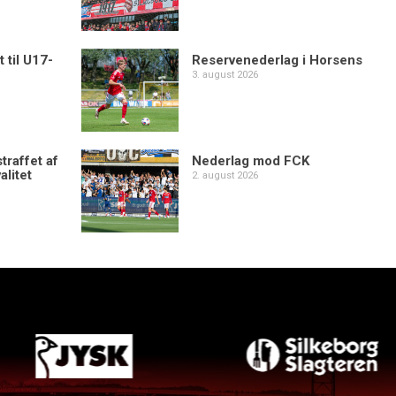
 til U17-
Reservenederlag i Horsens
3. august 2026
traffet af
Nederlag mod FCK
alitet
2. august 2026