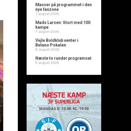
Masser på programmet i den
nye fanzone
7. august 2026
Mads Larsen: Stort med 100
kampe
7. august 2026
Vejle Boldklub venter i
Betano Pokalen
6. august 2026
Næste to runder programsat
5. august 2026
NÆSTE KAMP
3F SUPERLIGA
MANDAG D. 10.08. KL. 19.00