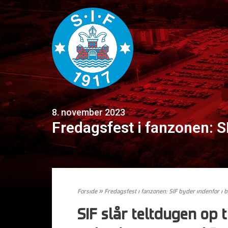
8. november 2023
Fredagsfest i fanzonen: SI
Forside
»
Fredagsfest i fanzonen: SIF byder indenfor i b
SIF slår teltdugen op 