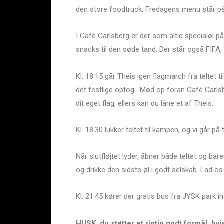
den store foodtruck. Fredagens menu står 
I Café Carlsberg er der som altid specialøl 
snacks til den søde tand. Der står også FIFA, 
Kl. 18.15 går Theis igen flagmarch fra teltet ti
det festlige optog. Mød op foran Café Carlsber
dit eget flag, ellers kan du låne et af Theis.
Kl. 18.30 lukker teltet til kampen, og vi går 
Når slutfløjtet lyder, åbner både teltet og ba
og drikke den sidste øl i godt selskab. Lad o
Kl. 21.45 kører der gratis bus fra JYSK park i
HUSK, du støtter et rigtig godt formål, h