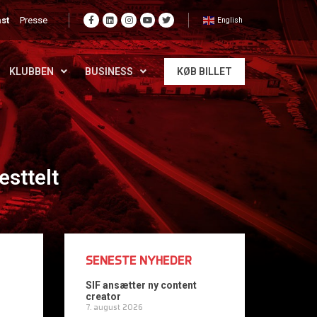
st
Presse
English
KLUBBEN
BUSINESS
KØB BILLET
esttelt
SENESTE NYHEDER
SIF ansætter ny content
creator
7. august 2026