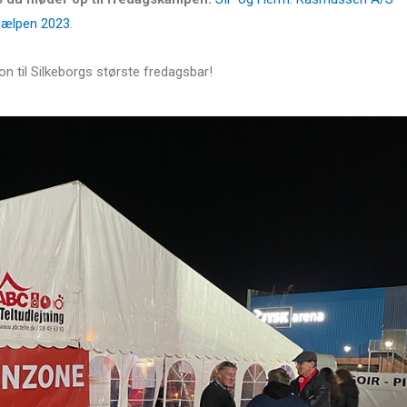
ehjælpen 2023
.
 til Silkeborgs største fredagsbar!