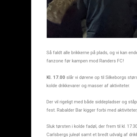
Så faldt alle brikkerne på plads, og vi kan ende
fanzone før kampen mod Randers FC!
Kl. 17.00
slår vi dørene op til Silkeborgs stø
kolde drikkevarer og masser af aktiviteter.
Der vil rigeligt med både siddepladser og ståp
fest. Rabalder Bar kigger forbi med aktivitete
Sluk tørsten i kolde fadøl, der frem til kl. 17
Carlsbergs juleøl samt et bredt udvalg af drikk