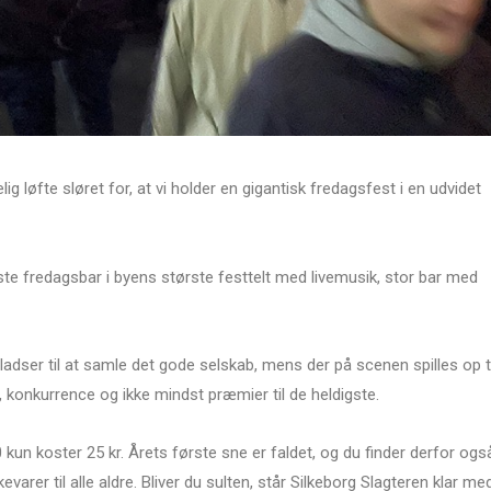
lig løfte sløret for, at vi holder en gigantisk fredagsfest i en udvidet
rste fredagsbar i byens største festtelt med livemusik, stor bar med
ladser til at samle det gode selskab, mens der på scenen spilles op ti
r, konkurrence og ikke mindst præmier til de heldigste.
.30 kun koster 25 kr. Årets første sne er faldet, og du finder derfor ogs
evarer til alle aldre. Bliver du sulten, står Silkeborg Slagteren klar me