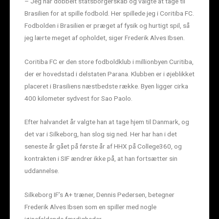
– Jeg har dobbelt statsborgerskab og valgte at tage til
Brasilien for at spille fodbold. Her spillede jeg i Coritiba FC.
Fodbolden i Brasilien er præget af fysik og hurtigt spil, så
jeg lærte meget af opholdet, siger Frederik Alves Ibsen.
Coritiba FC er den store fodboldklub i millionbyen Curitiba,
der er hovedstad i delstaten Parana. Klubben er i øjeblikket
placeret i Brasiliens næstbedste række. Byen ligger cirka
400 kilometer sydvest for Sao Paolo.
Efter halvandet år valgte han at tage hjem til Danmark, og
det var i Silkeborg, han slog sig ned. Her har han i det
seneste år gået på første år af HHX på College360, og
kontrakten i SIF ændrer ikke på, at han fortsætter sin
uddannelse.
Silkeborg IF’s A+ træner, Dennis Pedersen, betegner
Frederik Alves Ibsen som en spiller med nogle