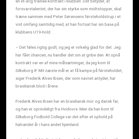
en et-årig trainee-kontrakt i klubben. Det betyder, at
forsvarstalentet, der har sin styrke som midtstopper, skal
træne sammen med Peter Sørensens førsteholdstrup i et
vist omfang samtidig med, at han fortsat har sin base på
klubbens U19-hold.
– Det føles rigtig godt, og jeg er virkelig glad for det. Jeg
har fået chancen, nu handler det om at gribe den. At opnå
kontrakt var en af mine målsætninger, da jeg kom til
Silkeborg IF. Mit næste mål er at få kampe på førsteholdet,
siger Frederik Alves Ibsen, der som navnet antyder, har
brasiliansk blod i årene.
Frederik Alves Ibsen har en brasiliansk mor og dansk far,
og han er oprindeligt fra Hvidovre. Men da han kom til
Silkeborg Fodbold College var det efter et ophold på
halvandet år i hans andet hjemland.