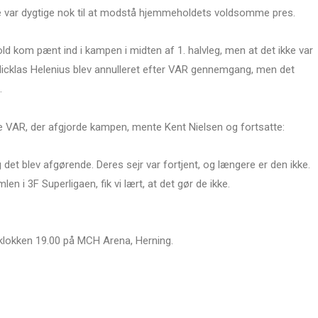
kke var dygtige nok til at modstå hjemmeholdets voldsomme pres.
ld kom pænt ind i kampen i midten af 1. halvleg, men at det ikke var
f Nicklas Helenius blev annulleret efter VAR gennemgang, men det
.
ikke VAR, der afgjorde kampen, mente Kent Nielsen og fortsatte:
det blev afgørende. Deres sejr var fortjent, og længere er den ikke.
len i 3F Superligaen, fik vi lært, at det gør de ikke.
 klokken 19.00 på MCH Arena, Herning.