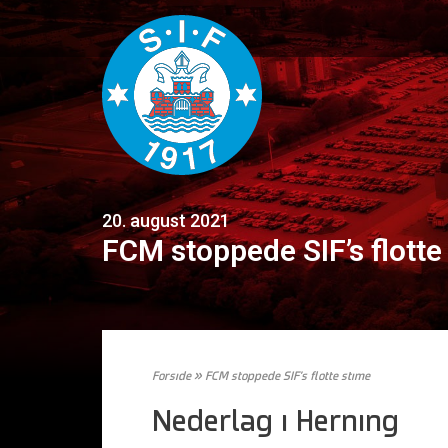
20. august 2021
FCM stoppede SIF’s flotte
Forside
»
FCM stoppede SIF’s flotte stime
Nederlag i Herning