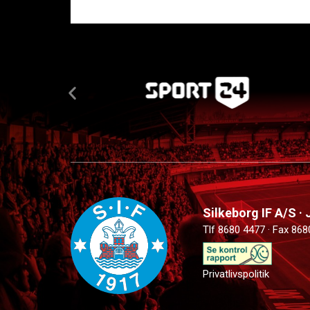
Silkeborg IF A/S ·
Tlf 8680 4477 · Fax 868
Privatlivspolitik