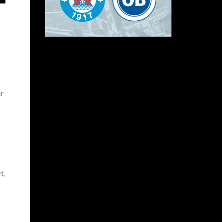
er
t,
,