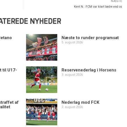
NÆSTE
Kent N.: FCM var klart bedre end os
ATEREDE NYHEDER
Betano
Næste to runder programsat
5. august 2026
 til U17-
Reservenederlag i Horsens
3. august 2026
traffet af
Nederlag mod FCK
alitet
2. august 2026