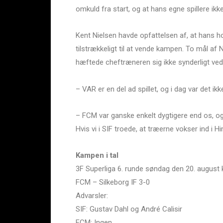
omkuld fra start, og at hans egne spillere i
Kent Nielsen havde opfattelsen af, at hans ho
tilstrækkeligt til at vende kampen. To mål a
hæftede cheftræneren sig ikke synderligt ved
– VAR er en del ad spillet, og i dag var det 
– FCM var ganske enkelt dygtigere end os, og 
Hvis vi i SIF troede, at træerne vokser ind i Him
Kampen i tal
3F Superliga 6. runde søndag den 20. august
FCM – Silkeborg IF 3-0
Advarsler:
SIF: Gustav Dahl og André Calisir
FCM: Ingen