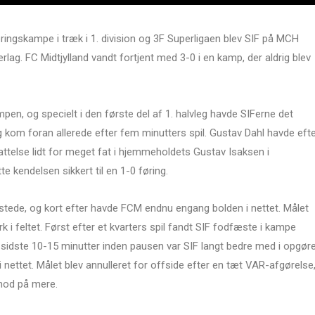
neringskampe i træk i 1. division og 3F Superligaen blev SIF på MCH
lag. FC Midtjylland vandt fortjent med 3-0 i en kamp, der aldrig blev
n, og specielt i den første del af 1. halvleg havde SIFerne det
g kom foran allerede efter fem minutters spil. Gustav Dahl havde eft
telse lidt for meget fat i hjemmeholdets Gustav Isaksen i
e kendelsen sikkert til en 1-0 føring.
rystede, og kort efter havde FCM endnu engang bolden i nettet. Målet
ark i feltet. Først efter et kvarters spil fandt SIF fodfæste i kampe
de sidste 10-15 minutter inden pausen var SIF langt bedre med i opgøre
 i nettet. Målet blev annulleret for offside efter en tæt VAR-afgørelse
mod på mere.