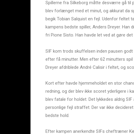
Spillerne fra Silkeborg måtte desværre gå ti
blev forlænget med et minut, og akkurat da sp
begik Tobian Salquist en fejl. Udenfor felte
kampens bedste spiller, Anders Dreyer. Han dri
fri Pione Sisto. Han havde let ved at gøre det
SIF kom trods skuffelsen inden pausen godt u
efter få minutter. Men efter 62 minutters sp
Dreyer afdriblede André Calisir i feltet, og s
Kort efter havde hjemmeholdet en stor chance
redning, og der blev ikke scoret yderligere i 
blev fatale for holdet. Det lykkedes aldrig SIF
personlige fejl straffet. Der var ikke decider
bedste hold.
Efter kampen anerkendte SIFs cheftræner Kent