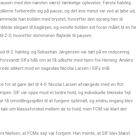
l pausen med den næsten værst tænkelige oplevelse. Første halvleg
illerne forberedte sig på pause, og det ene minut var ved at løbe ud,
t tæmmede han bolden med brystet, hvorefter den sprang hen til
blede elegant til baglinjen, og sendte bolden ind foran målet til en he
 til 2-0, hvorefter dommeren fløjtede til pausen.
d til 2. halvleg, og Sebastian Jørgensen var tæt på en reducering
il forsvandt SIFs håb om at få udbytte med hjem fra Herning. Anders
corede sikkert mod en sagesløs Nicolai Larsen i SIFs mål.
 for at gøre det til 4-0. Nicolai Larsen afværgede med en flot
kampen. SIF var oppe mod et bedre hold, og individuelle tekniske fejl
 at få omstillingsspillet til at fungere optimalt, og endnu engang blev
et tale om klasseforskel mellem de to hold, men FCM var klart det
 Nielsen, at FCMs sejr var fortjent. Han mente, at SIF blev blæst