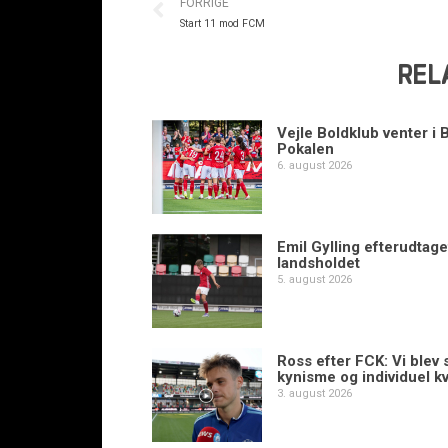
FORRIGE
Start 11 mod FCM
REL
Vejle Boldklub venter i 
Pokalen
6. august 2026
Emil Gylling efterudtaget
landsholdet
5. august 2026
Ross efter FCK: Vi blev s
kynisme og individuel kv
3. august 2026