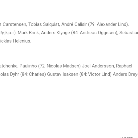
 Carstensen, Tobias Salquist, André Calisir (79: Alexander Lind),
Røjkjær), Mark Brink, Anders Klynge (84: Andreas Oggesen), Sebastia
Nicklas Helenius.
viatchenke, Paulinho (72: Nicolas Madsen) Joel Andersson, Raphael
kolas Dyhr (84: Charles) Gustav Isaksen (84: Victor Lind) Anders Drey