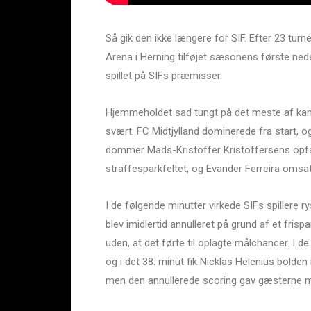
Så gik den ikke længere for SIF. Efter 23 tur
Arena i Herning tilføjet sæsonens første neder
spillet på SIFs præmisser.
Hjemmeholdet sad tungt på det meste af kampe
svært. FC Midtjylland dominerede fra start, o
dommer Mads-Kristoffer Kristoffersens opfat
straffesparkfeltet, og Evander Ferreira omsatt
I de følgende minutter virkede SIFs spillere 
blev imidlertid annulleret på grund af et frisp
uden, at det førte til oplagte målchancer. I 
og i det 38. minut fik Nicklas Helenius bolden
men den annullerede scoring gav gæsterne 