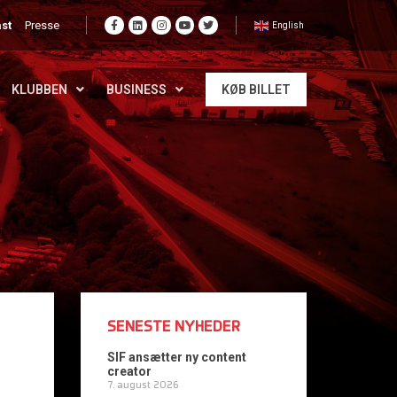
st
Presse
English
KLUBBEN
BUSINESS
KØB BILLET
SENESTE NYHEDER
SIF ansætter ny content
creator
7. august 2026