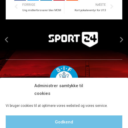
FORRIGE
NÆSTE
Ung midterforsvarer blev MOM
Kort pokaleventyr for U13
Administrer samtykke til
cookies
Silkeborg IF A/S · JYSK park, Ansvej 104 · DK-8600 Silkeborg
Vi bruger cookies til at optimere vores websted og vores service.
Tlf 8680 4477 · Fax 8680 4647 · Kontortid man-fre kl. 9-15
Godkend
Privatlivspolitik