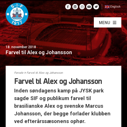
English
MENU
18. november 2018
Farvel til Alex og Johansson
Forside
»
Farvel til Alex og Johansson
Farvel til Alex og Johansson
Inden søndagens kamp på JYSK park
sagde SIF og publikum farvel til
brasilianske Alex og svenske Marcus
Johansson, der begge forlader klubben
ved efterårssæsonens ophør.