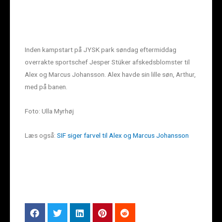
Inden kampstart på JYSK park søndag eftermiddag
overrakte sportschef Jesper Stüker afskedsblomster til
Alex og Marcus Johansson. Alex havde sin lille søn, Arthur,
med på banen.
Foto: Ulla Myrhøj
Læs også:
SIF siger farvel til Alex og Marcus Johansson