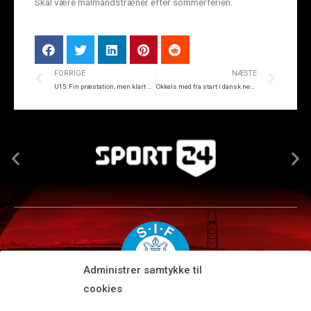
Skal være målmandstræner efter sommerferien.
FORRIGE
NÆSTE
U15: Fin præstation, men klart nederlag
Okkels med fra start i dansk nederlag
Administrer samtykke til
cookies
Silkeborg IF A/S · JYSK park, Ansvej 104 · DK-8600 Silkeborg