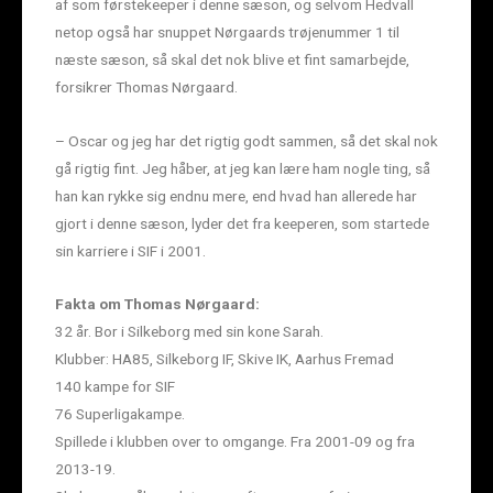
af som førstekeeper i denne sæson, og selvom Hedvall
netop også har snuppet Nørgaards trøjenummer 1 til
næste sæson, så skal det nok blive et fint samarbejde,
forsikrer Thomas Nørgaard.
– Oscar og jeg har det rigtig godt sammen, så det skal nok
gå rigtig fint. Jeg håber, at jeg kan lære ham nogle ting, så
han kan rykke sig endnu mere, end hvad han allerede har
gjort i denne sæson, lyder det fra keeperen, som startede
sin karriere i SIF i 2001.
Fakta om Thomas Nørgaard:
32 år. Bor i Silkeborg med sin kone Sarah.
Klubber: HA85, Silkeborg IF, Skive IK, Aarhus Fremad
140 kampe for SIF
76 Superligakampe.
Spillede i klubben over to omgange. Fra 2001-09 og fra
2013-19.