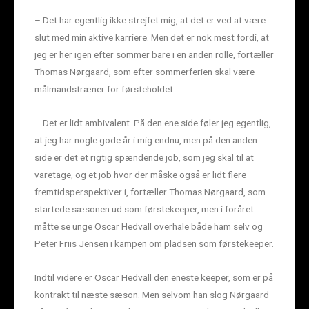
– Det har egentlig ikke strejfet mig, at det er ved at være
slut med min aktive karriere. Men det er nok mest fordi, at
jeg er her igen efter sommer bare i en anden rolle, fortæller
Thomas Nørgaard, som efter sommerferien skal være
målmandstræner for førsteholdet.
– Det er lidt ambivalent. På den ene side føler jeg egentlig,
at jeg har nogle gode år i mig endnu, men på den anden
side er det et rigtig spændende job, som jeg skal til at
varetage, og et job hvor der måske også er lidt flere
fremtidsperspektiver i, fortæller Thomas Nørgaard, som
startede sæsonen ud som førstekeeper, men i foråret
måtte se unge Oscar Hedvall overhale både ham selv og
Peter Friis Jensen i kampen om pladsen som førstekeeper.
Indtil videre er Oscar Hedvall den eneste keeper, som er på
kontrakt til næste sæson. Men selvom han slog Nørgaard