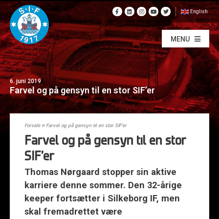
English
MENU
6. juni 2019
Farvel og på gensyn til en stor SIF’er
Forside
»
Farvel og på gensyn til en stor SIF’er
Farvel og på gensyn til en stor
SIF’er
Thomas Nørgaard stopper sin aktive
karriere denne sommer. Den 32-årige
keeper fortsætter i Silkeborg IF, men
skal fremadrettet være