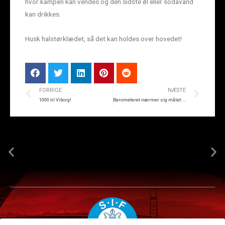
hvor kampen kan vendes og den sidste øl eller sodavand
kan drikkes.
Husk halstørklædet, så det kan holdes over hovedet!
FORRIGE
NÆSTE
1000 til Viborg!
Barometeret nærmer sig målet: Familietribunen næsten udsolgt