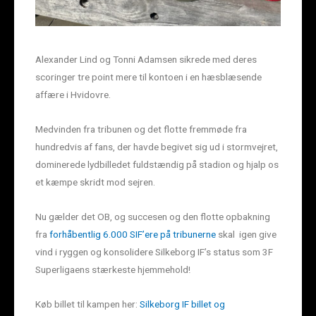
Alexander Lind og Tonni Adamsen sikrede med deres
scoringer tre point mere til kontoen i en hæsblæsende
affære i Hvidovre.
Medvinden fra tribunen og det flotte fremmøde fra
hundredvis af fans, der havde begivet sig ud i stormvejret,
dominerede lydbilledet fuldstændig på stadion og hjalp os
et kæmpe skridt mod sejren.
Nu gælder det OB, og succesen og den flotte opbakning
fra
forhåbentlig 6.000 SIF’ere på tribunerne
skal igen give
vind i ryggen og konsolidere Silkeborg IF’s status som 3F
Superligaens stærkeste hjemmehold!
Køb billet til kampen her:
Silkeborg IF billet og