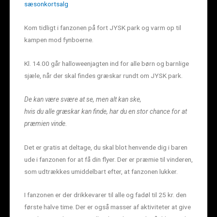
sæsonkortsalg
Kom tidligt i fanzonen på fort JYSK park og varm op til
kampen mod fynboerne.
Kl. 14.00 går halloweenjagten ind for alle børn og barnlige
sjæle, når der skal findes græskar rundt om JYSK park.
De kan være svære at se, men alt kan ske,
hvis du alle græskar kan finde, har du en stor chance for at
præmien vinde.
Det er gratis at deltage, du skal blot henvende dig i baren
ude i fanzonen for at få din flyer. Der er præmie til vinderen,
som udtrækkes umiddelbart efter, at fanzonen lukker.
I fanzonen er der drikkevarer til alle og fadøl til 25 kr. den
første halve time. Der er også masser af aktiviteter at give