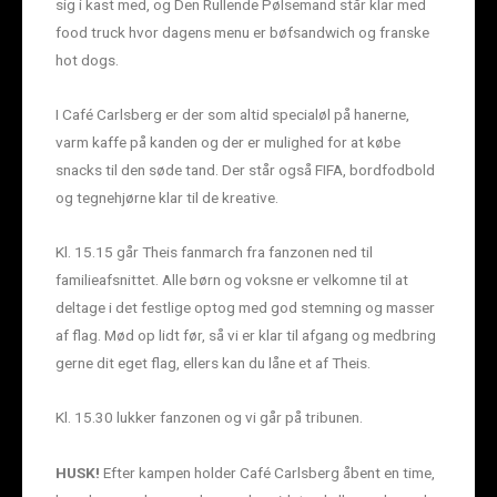
sig i kast med, og Den Rullende Pølsemand står klar med
food truck hvor dagens menu er bøfsandwich og franske
hot dogs.
I Café Carlsberg er der som altid specialøl på hanerne,
varm kaffe på kanden og der er mulighed for at købe
snacks til den søde tand. Der står også FIFA, bordfodbold
og tegnehjørne klar til de kreative.
Kl. 15.15 går Theis fanmarch fra fanzonen ned til
familieafsnittet. Alle børn og voksne er velkomne til at
deltage i det festlige optog med god stemning og masser
af flag. Mød op lidt før, så vi er klar til afgang og medbring
gerne dit eget flag, ellers kan du låne et af Theis.
Kl. 15.30 lukker fanzonen og vi går på tribunen.
HUSK!
Efter kampen holder Café Carlsberg åbent en time,