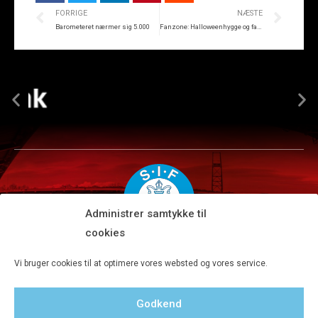
FORRIGE
NÆSTE
Barometeret nærmer sig 5.000
Fanzone: Halloweenhygge og fanmarch med Theis
Administrer samtykke til
cookies
Silkeborg IF A/S · JYSK park, Ansvej 104 · DK-8600 Silkeborg
Vi bruger cookies til at optimere vores websted og vores service.
Tlf 8680 4477 · Fax 8680 4647 · Kontortid man-fre kl. 9-15
Godkend
Privatlivspolitik