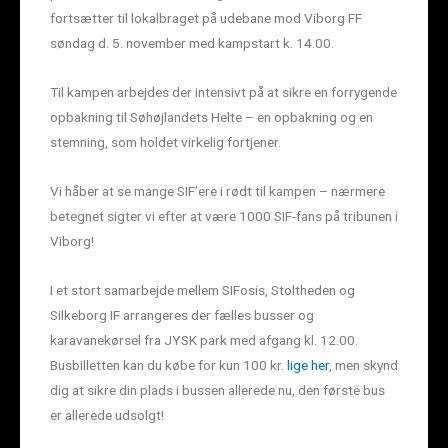
fortsætter til lokalbraget på udebane mod Viborg FF
søndag d. 5. november med kampstart k. 14.00.
Til kampen arbejdes der intensivt på at sikre en forrygende
opbakning til Søhøjlandets Helte – en opbakning og en
stemning, som holdet virkelig fortjener.
Vi håber at se mange SIF’ere i rødt til kampen – nærmere
betegnet sigter vi efter at være 1000 SIF-fans på tribunen i
Viborg!
I et stort samarbejde mellem SIFosis, Stoltheden og
Silkeborg IF arrangeres der fælles busser og
karavanekørsel fra JYSK park med afgang kl. 12.00.
Busbilletten kan du købe for kun 100 kr.
lige her
, men skynd
dig at sikre din plads i bussen allerede nu, den første bus
er allerede udsolgt!