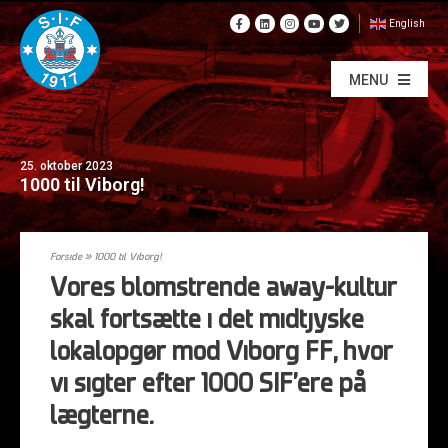
English
MENU
25. oktober 2023
1000 til Viborg!
Forside
»
1000 til Viborg!
Vores blomstrende away-kultur
skal fortsætte i det midtjyske
lokalopgør mod Viborg FF, hvor
vi sigter efter 1000 SIF’ere på
lægterne.