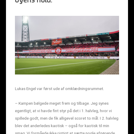
byens hold.
Lukas Engel var først ude af omklædningsrummet.
– Kampen bølgede meget frem og tilbage. Jeg synes
egentligt, at vi havde fint styr på det i 1. halvleg, hvor vi
spillede godt, men de fik alligevel scoret to mål. I 2. halvleg
blev det anderledes kaotisk – også for kaotisk til min
smag. Vi formåede ikke rigtigt at sætte nogle afgørende