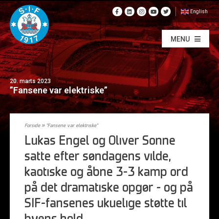
English
MENU
20. marts 2023
”Fansene var elektriske”
Forside
»
”Fansene var elektriske”
Lukas Engel og Oliver Sonne
satte efter søndagens vilde,
kaotiske og åbne 3-3 kamp ord
på det dramatiske opgør – og på
SIF-fansenes ukuelige støtte til