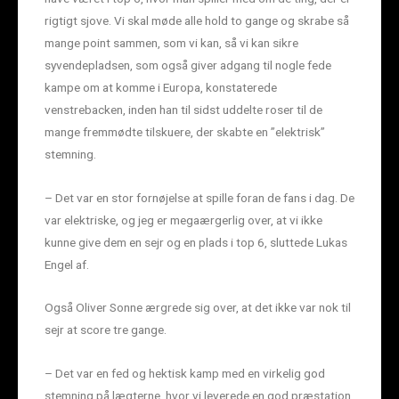
rigtigt sjove. Vi skal møde alle hold to gange og skrabe så
mange point sammen, som vi kan, så vi kan sikre
syvendepladsen, som også giver adgang til nogle fede
kampe om at komme i Europa, konstaterede
venstrebacken, inden han til sidst uddelte roser til de
mange fremmødte tilskuere, der skabte en ”elektrisk”
stemning.
– Det var en stor fornøjelse at spille foran de fans i dag. De
var elektriske, og jeg er megaærgerlig over, at vi ikke
kunne give dem en sejr og en plads i top 6, sluttede Lukas
Engel af.
Også Oliver Sonne ærgrede sig over, at det ikke var nok til
sejr at score tre gange.
– Det var en fed og hektisk kamp med en virkelig god
stemning på lægterne, hvor vi leverede en god præstation,