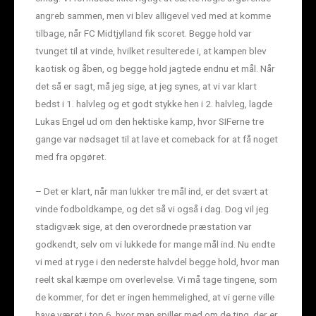
angreb sammen, men vi blev alligevel ved med at komme
tilbage, når FC Midtjylland fik scoret. Begge hold var
tvunget til at vinde, hvilket resulterede i, at kampen blev
kaotisk og åben, og begge hold jagtede endnu et mål. Når
det så er sagt, må jeg sige, at jeg synes, at vi var klart
bedst i 1. halvleg og et godt stykke hen i 2. halvleg, lagde
Lukas Engel ud om den hektiske kamp, hvor SIFerne tre
gange var nødsaget til at lave et comeback for at få noget
med fra opgøret.
– Det er klart, når man lukker tre mål ind, er det svært at
vinde fodboldkampe, og det så vi også i dag. Dog vil jeg
stadigvæk sige, at den overordnede præstation var
godkendt, selv om vi lukkede for mange mål ind. Nu endte
vi med at ryge i den nederste halvdel begge hold, hvor man
reelt skal kæmpe om overlevelse. Vi må tage tingene, som
de kommer, for det er ingen hemmelighed, at vi gerne ville
have været i top 6, hvor man spiller med om de ting, der er