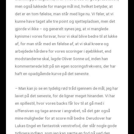
men også lukkede for mange mål ind, hvilket betyder, at
det er en tom følelse, man står med lige nu. Vi føler, at vi
kunne have taget alle tre point og sjettepladsen, men det
gjorde vi ikke – og generelt synes jeg, at vi manglede
kynisme i vores forsvar, hvor vi skal blive bedre til at lukke
af, for man står med en følelse af, at vi skal kreere og
arbejdede hårdere for vores scoringer i øjeblikket, end
modstanderne skal, lagde Oliver Sonne ud, inden han
kommenterede lidt på sin egen scoringsfrekvens, der har
haft en opadgående kurve på det seneste.
– Man kan jo se en tydelig rød tråd igennem de mål, jeg har
lavet på det seneste, for de ligner meget hinanden. Vi har
en spillestil, hvor vores backs får lov til at gå med i
offensiven og tage ansvar i angrebet, så det gør også
mine muligheder for at score mål bedre. Derudover har
Lukas Engel en fantastisk venstrefod, der slår nogle gode
tidligere indlæg, som jeg kan sætte en fod på ved den