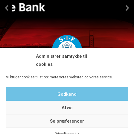
Administrer samtykke til
cookies
Silkeborg IF A/S · JYSK park, Ansvej 104 · DK-8600 Silkeborg
Vi bruger cookies til at optimere vores websted og vores service.
Tlf 8680 4477 · Fax 8680 4647 · Kontortid man-fre kl. 9-15
Godkend
Privatlivspolitik
Afvis
Se præferencer