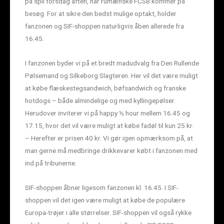
på spil torsdag aften, når rumænske FCSB kommer på
besøg. For at sikre den bedst mulige optakt, holder
fanzonen og SIF-shoppen naturligvis åben allerede fra
16.45.
I fanzonen byder vi på et bredt madudvalg fra Den Rullende
Pølsemand og Silkeborg Slagteren. Her vil det være muligt
at købe flæskestegsandwich, bøfsandwich og franske
hotdogs – både almindelige og med kyllingepølser.
Herudover inviterer vi på happy ½ hour mellem 16.45 og
17.15, hvor det vil være muligt at købe fadøl til kun 25 kr.
– Herefter er prisen 40 kr. Vi gør igen opmærksom på, at
man gerne må medbringe drikkevarer købt i fanzonen med
ind på tribunerne.
SIF-shoppen åbner ligesom fanzonen kl. 16.45. I SIF-
shoppen vil det igen være muligt at købe de populære
Europa-trøjer i alle størrelser. SIF-shoppen vil også rykke