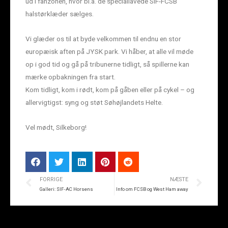
ud i fanzonen, hvor bl.a. de speciallavede SIF-FCSB
halstørklæder sælges.
Vi glæder os til at byde velkommen til endnu en stor
europæisk aften på JYSK park. Vi håber, at alle vil møde
op i god tid og gå på tribunerne tidligt, så spillerne kan
mærke opbakningen fra start.
Kom tidligt, kom i rødt, kom på gåben eller på cykel – og
allervigtigst: syng og støt Søhøjlandets Helte.
Vel mødt, Silkeborg!
FORRIGE
NÆSTE
Galleri: SIF-AC Horsens
Info om FCSB og West Ham away