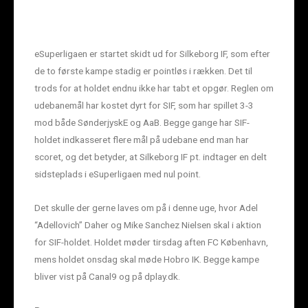
eSuperligaen er startet skidt ud for Silkeborg IF, som efter
de to første kampe stadig er pointløs i rækken. Det til
trods for at holdet endnu ikke har tabt et opgør. Reglen om
udebanemål har kostet dyrt for SIF, som har spillet 3-3
mod både SønderjyskE og AaB. Begge gange har SIF-
holdet indkasseret flere mål på udebane end man har
scoret, og det betyder, at Silkeborg IF pt. indtager en delt
sidsteplads i eSuperligaen med nul point.
Det skulle der gerne laves om på i denne uge, hvor Adel
“Adellovich” Daher og Mike Sanchez Nielsen skal i aktion
for SIF-holdet. Holdet møder tirsdag aften FC København,
mens holdet onsdag skal møde Hobro IK. Begge kampe
bliver vist på Canal9 og på dplay.dk.