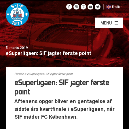
English
MENU
5. marts 2019
eSuperligaen: SIF jagter første point
Forside
»
eSuperligaen: SIF jagter første point
eSuperligaen: SIF jagter første
point
Aftenens opgør bliver en gentagelse af
sidste års kvartfinale i eSuperligaen, når
SIF møder FC København.