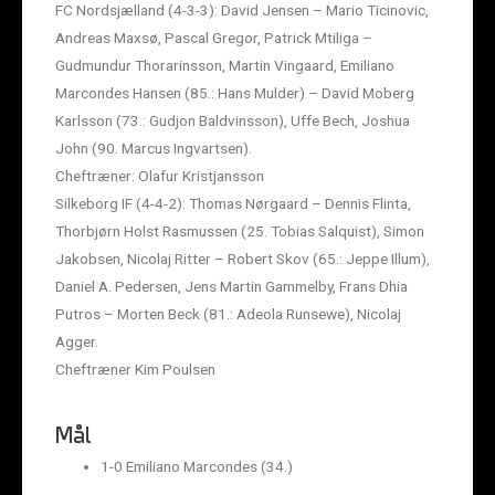
FC Nordsjælland (4-3-3): David Jensen – Mario Ticinovic,
Andreas Maxsø, Pascal Gregor, Patrick Mtiliga –
Gudmundur Thorarinsson, Martin Vingaard, Emiliano
Marcondes Hansen (85.: Hans Mulder) – David Moberg
Karlsson (73.: Gudjon Baldvinsson), Uffe Bech, Joshua
John (90. Marcus Ingvartsen).
Cheftræner: Olafur Kristjansson
Silkeborg IF (4-4-2): Thomas Nørgaard – Dennis Flinta,
Thorbjørn Holst Rasmussen (25. Tobias Salquist), Simon
Jakobsen, Nicolaj Ritter – Robert Skov (65.: Jeppe Illum),
Daniel A. Pedersen, Jens Martin Gammelby, Frans Dhia
Putros – Morten Beck (81.: Adeola Runsewe), Nicolaj
Agger.
Cheftræner Kim Poulsen
Mål
1-0 Emiliano Marcondes (34.)