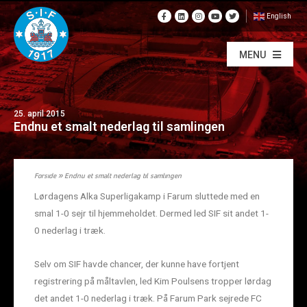
English
MENU
25. april 2015
Endnu et smalt nederlag til samlingen
Forside
»
Endnu et smalt nederlag til samlingen
Lørdagens Alka Superligakamp i Farum sluttede med en
smal 1-0 sejr til hjemmeholdet. Dermed led SIF sit andet 1-
0 nederlag i træk.
Selv om SIF havde chancer, der kunne have fortjent
registrering på måltavlen, led Kim Poulsens tropper lørdag
det andet 1-0 nederlag i træk. På Farum Park sejrede FC