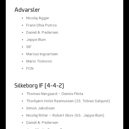
Advarsler
Nicolaj Agger
Frans Dhia Putros
Daniel A. Pedersen
Jeppe Illum
SIF
Marcus Ingvartsen
Mario Ticinovic
FCN
Silkeborg IF (4-4-2)
Thomas Nørgaard – Dennis Flinta
Thorbjørn Holst Rasmussen (25. Tobias Salquist)
Simon Jakobsen
Nicolaj Ritter – Robert Skov (65.: Jeppe Illum)
Daniel A. Pedersen