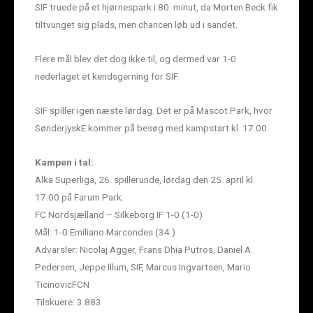
SIF truede på et hjørnespark i 80. minut, da Morten Beck fik
tiltvunget sig plads, men chancen løb ud i sandet.
Flere mål blev det dog ikke til, og dermed var 1-0
nederlaget et kendsgerning for SIF.
SIF spiller igen næste lørdag. Det er på Mascot Park, hvor
SønderjyskE kommer på besøg med kampstart kl. 17.00.
Kampen i tal:
Alka Superliga, 26. spillerunde, lørdag den 25. april kl.
17.00 på Farum Park:
FC Nordsjælland – Silkeborg IF 1-0 (1-0)
Mål: 1-0 Emiliano Marcondes (34.)
Advarsler: Nicolaj Agger, Frans Dhia Putros, Daniel A.
Pedersen, Jeppe Illum, SIF, Marcus Ingvartsen, Mario
TicinovicFCN
Tilskuere: 3.883