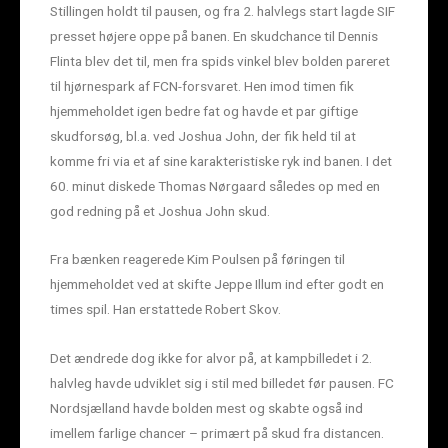
Stillingen holdt til pausen, og fra 2. halvlegs start lagde SIF
presset højere oppe på banen. En skudchance til Dennis
Flinta blev det til, men fra spids vinkel blev bolden pareret
til hjørnespark af FCN-forsvaret. Hen imod timen fik
hjemmeholdet igen bedre fat og havde et par giftige
skudforsøg, bl.a. ved Joshua John, der fik held til at
komme fri via et af sine karakteristiske ryk ind banen. I det
60. minut diskede Thomas Nørgaard således op med en
god redning på et Joshua John skud.
Fra bænken reagerede Kim Poulsen på føringen til
hjemmeholdet ved at skifte Jeppe Illum ind efter godt en
times spil. Han erstattede Robert Skov.
Det ændrede dog ikke for alvor på, at kampbilledet i 2.
halvleg havde udviklet sig i stil med billedet før pausen. FC
Nordsjælland havde bolden mest og skabte også ind
imellem farlige chancer – primært på skud fra distancen.