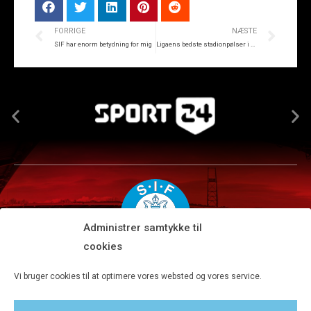
FORRIGE
NÆSTE
SIF har enorm betydning for mig
Ligaens bedste stadionpølser i Silkeborg
Administrer samtykke til
cookies
Silkeborg IF A/S · JYSK park, Ansvej 104 · DK-8600 Silkeborg
Vi bruger cookies til at optimere vores websted og vores service.
Tlf 8680 4477 · Fax 8680 4647 · Kontortid man-fre kl. 9-15