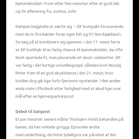
hjemmeholdet i front efter fem minutter efter et godt løb
og fin aflevering fra Joshua John.
Kampen begyndte at sætte sig – SIF kompakt forsvarende
med de to fire-kæder foran eget felt og FC Nordsjælland i
forsøg på at kombinere sig igennem. I det 17. minut førte
et SIF-boldtab til en farlig chance til hjemmeholdet, da Uffe
Bech spurtede fri, men placerede sit skud i sidenettet. SIF
var farlig i det hurtige omstillingsspil, således kom Nicolaj
Ritter frem til en god skudchance i det 21. minut, hvor
bolden dog gik lige forbi fjerneste opstander. I den anden
ende viste Uffe Bech atter farlighed med et skud lige over
mål efter en hjørnesparksripost.
Debut til Salquist
Et par minutter senere måtte Thorbjørn Holst behandles på
banen, da han virkede groggy. Episoden endte
med udskiftning, da Holst tydeligvis var påvirket af det