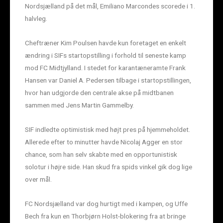
Nordsjælland på det mål, Emiliano Marcondes scorede i 1.
halvleg.
Cheftræner Kim Poulsen havde kun foretaget en enkelt
ændring i SIFs startopstilling i forhold til seneste kamp
mod FC Midtjylland. I stedet for karantæneramte Frank
Hansen var Daniel A. Pedersen tilbage i startopstillingen,
hvor han udgjorde den centrale akse på midtbanen
sammen med Jens Martin Gammelby.
SIF indledte optimistisk med højt pres på hjemmeholdet.
Allerede efter to minutter havde Nicolaj Agger en stor
chance, som han selv skabte med en opportunistisk
solotur i højre side. Han skud fra spids vinkel gik dog lige
over mål.
FC Nordsjælland var dog hurtigt med i kampen, og Uffe
Bech fra kun en Thorbjørn Holst-blokering fra at bringe