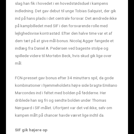
slag han fik i hovedet i en hovedstødsduel i kampens
indledning. Det gav debut til unge Tobias Salquist, der gik
ind på hans plads i det centrale forsvar. Det ændrede ikke
på kampbilledet med SIF i den forsvarende rolle med
lejlighedsvise kontrastød. Efter den halve time var et af
dem tæt på at give mål-bonus. Nicolaj Agger fangede et
indlæg fra Daniel A. Pedersen ved bageste stolpe og
spillede videre til Mortebn Beck, hvis skud gik lige over
mål.
FCN-presset gav bonus efter 34 minutters spil, da gode
kombinationer i hjemmeholdets højre side bragte Emiliano
Marcondes ind i feltet med bolden på fødderne. Her
driblede han sig fri og sendte bolden under Thomas
Nørgaard i SIF-målet. Ufortjent var det vel ikke, selv om
kampen målt på chancer havde været lige indtil da.
SIF gik højere op