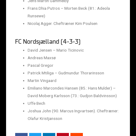
Jens Martin Gammelby
Frans Dhia Putros – Morten Beck (81.: Adeola
Runsewe)
Nicolaj Agger. Cheftræner Kim Poulsen
FC Nordsjælland (4-3-3)
David Jensen – Mario Ticinovic
Andreas Maxsø
Pascal Gregor
Patrick Mtiliga – Gudmundur Thorarinsson
Martin Vingaard
Emiliano Marcondes Hansen (85.: Hans Mulder) –
David Moberg Karlsson (73.: Gudjon Baldvinsson)
Uffe Bech
Joshua John (90. Marcus Ingvartsen). Cheftræner:
Olafur Kristjansson