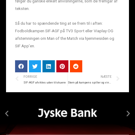
følger du ganske enkelt anvisningerne, som de fremgår af
teksten.
Så du har to spændende ting at se frem til i aften:
Fodboldkampen SIF-AGF på TV3 Sport eller Viaplay OG
afstemningen om Man of the Match via hjemmesiden og
SIF App’en.
FORRIGE
NÆSTE
SIF-AGF afvikles uden tilskuere
Stem på kampens spiller og vind et gavekort til Vinspecialisten