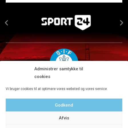
Administrer samtykke til
cookies
Silkeborg IF A/S · JYSK park, Ansvej 104 · DK-8600 Silkeborg
Vi bruger cookies til at optimere vores websted og vores service.
Tlf 8680 4477 · Fax 8680 4647 · Kontortid man-fre kl. 9-15
Godkend
Privatlivspolitik
Afvis