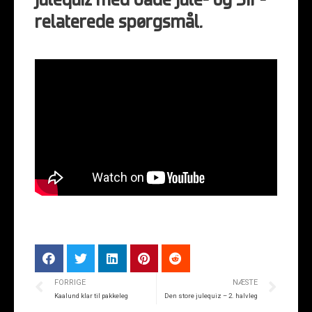
julequiz med både jule- og SIF-
relaterede spørgsmål.
FORRIGE
NÆSTE
Kaalund klar til pakkeleg
Den store julequiz – 2. halvleg