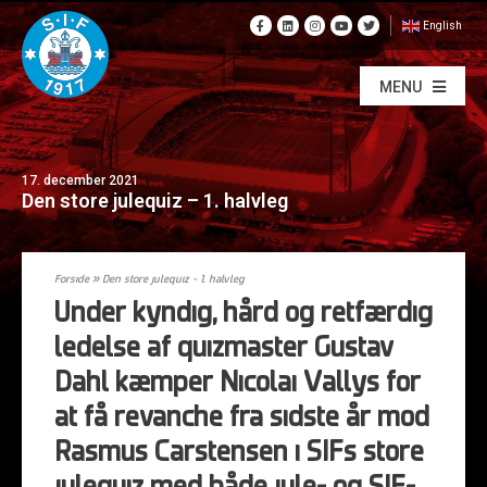
English
MENU
17. december 2021
Den store julequiz – 1. halvleg
Forside
»
Den store julequiz – 1. halvleg
Under kyndig, hård og retfærdig
ledelse af quizmaster Gustav
Dahl kæmper Nicolai Vallys for
at få revanche fra sidste år mod
Rasmus Carstensen i SIFs store