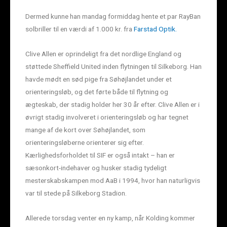
Dermed kunne han mandag formiddag hente et par RayBan
solbriller til en værdi af 1.000 kr. fra
Farstad Optik.
Clive Allen er oprindeligt fra det nordlige England og
støttede Sheffield United inden flytningen til Silkeborg. Han
havde mødt en sød pige fra Søhøjlandet under et
orienteringsløb, og det førte både til flytning og
ægteskab, der stadig holder her 30 år efter. Clive Allen er i
øvrigt stadig involveret i orienteringsløb og har tegnet
mange af de kort over Søhøjlandet, som
orienteringsløberne orienterer sig efter.
Kærlighedsforholdet til SIF er også intakt – han er
sæsonkort-indehaver og husker stadig tydeligt
mesterskabskampen mod AaB i 1994, hvor han naturligvis
var til stede på Silkeborg Stadion.
Allerede torsdag venter en ny kamp, når Kolding kommer