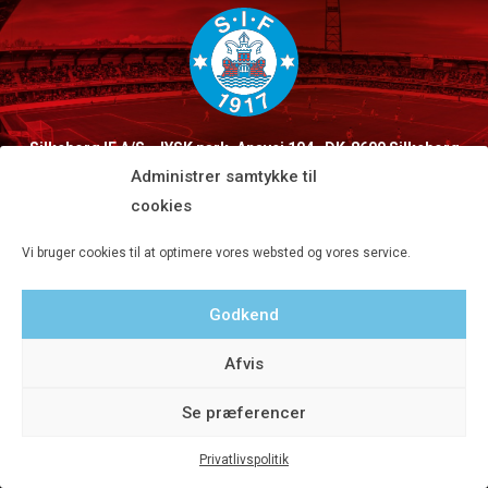
Silkeborg IF A/S · JYSK park, Ansvej 104 · DK-8600 Silkeborg
Tlf 8680 4477 · Fax 8680 4647 · Kontortid man-fre kl. 9-15
Administrer samtykke til
cookies
Privatlivspolitik
Vi bruger cookies til at optimere vores websted og vores service.
Godkend
Afvis
© 2020 Silkeborg IF A/S - Designet af Aveo - web&marketing
Se præferencer
Privatlivspolitik