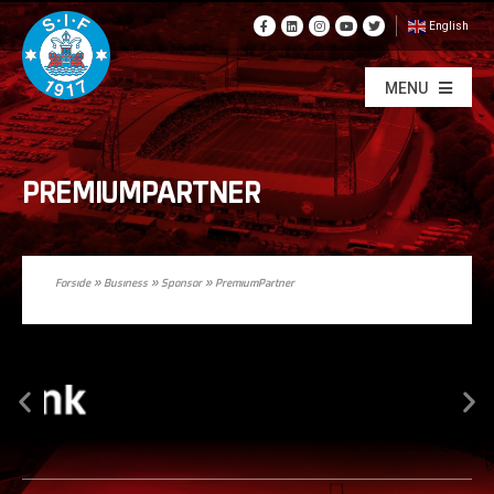
English
MENU
PREMIUMPARTNER
Forside
»
Business
»
Sponsor
»
PremiumPartner