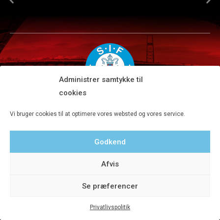
Administrer samtykke til
cookies
Silkeborg IF A/S · JYSK park, Ansvej 104 · DK-8600 Silkeborg
Vi bruger cookies til at optimere vores websted og vores service.
Tlf 8680 4477 · Fax 8680 4647 · Kontortid man-fre kl. 9-15
Godkend
Privatlivspolitik
Afvis
Se præferencer
Privatlivspolitik
© 2020 Silkeborg IF A/S - Designet af Aveo - web&marketing