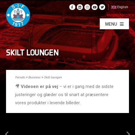
English
MENU
SKILT LOUNGEN
Forside
»
Business
»
Skilt loungen
🎥
Videoen er på vej
– vi er i gang med de sidste
justeringer og glæder os til snart at præsentere
vores produkter i levende billeder.