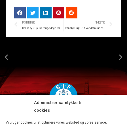
FORRIGE
NÆSTE
Brøndby Cup: Lærerige dage for U13
Brøndby Cup: U15 vandt tre ud af fem kampe
Administrer samtykke til
cookies
Silkeborg IF A/S · JYSK park, Ansvej 104 · DK-8600 Silkeborg
Vi bruger cookies til at optimere vores websted og vores service.
Tlf 8680 4477 · Fax 8680 4647 · Kontortid man-fre kl. 9-15