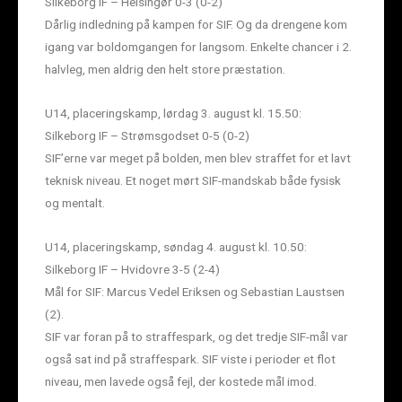
Silkeborg IF – Helsingør 0-3 (0-2)
Dårlig indledning på kampen for SIF. Og da drengene kom
igang var boldomgangen for langsom. Enkelte chancer i 2.
halvleg, men aldrig den helt store præstation.
U14, placeringskamp, lørdag 3. august kl. 15.50:
Silkeborg IF – Strømsgodset 0-5 (0-2)
SIF’erne var meget på bolden, men blev straffet for et lavt
teknisk niveau. Et noget mørt SIF-mandskab både fysisk
og mentalt.
U14, placeringskamp, søndag 4. august kl. 10.50:
Silkeborg IF – Hvidovre 3-5 (2-4)
Mål for SIF: Marcus Vedel Eriksen og Sebastian Laustsen
(2).
SIF var foran på to straffespark, og det tredje SIF-mål var
også sat ind på straffespark. SIF viste i perioder et flot
niveau, men lavede også fejl, der kostede mål imod.