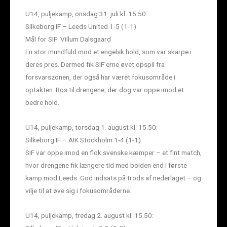
U14, puljekamp, onsdag 31. juli kl. 15.50:
Silkeborg IF – Leeds United 1-5 (1-1)
Mål for SIF: Villum Dalsgaard
En stor mundfuld mod et engelsk hold, som var skarpe i
deres pres. Dermed fik SIF’erne øvet opspil fra
forsvarszonen, der også har været fokusområde i
optakten. Ros til drengene, der dog var oppe imod et
bedre hold.
U14, puljekamp, torsdag 1. august kl. 15.50:
Silkeborg IF – AIK Stockholm 1-4 (1-1)
SIF var oppe imod en flok svenske kæmper – et fint match,
hvor drengene fik længere tid med bolden end i første
kamp mod Leeds. God indsats på trods af nederlaget – og
vilje til at øve sig i fokusområderne.
U14, puljekamp, fredag 2. august kl. 15.50: