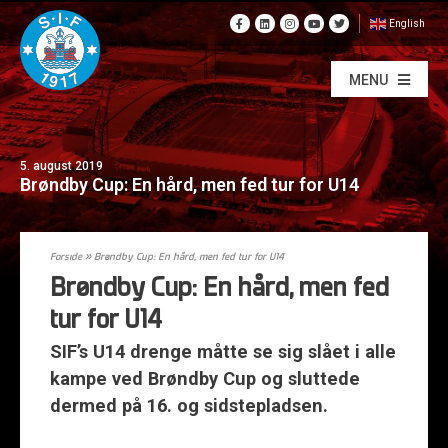
English
MENU
5. august 2019
Brøndby Cup: En hård, men fed tur for U14
Forside
»
Brøndby Cup: En hård, men fed tur for U14
Brøndby Cup: En hård, men fed
tur for U14
SIF’s U14 drenge måtte se sig slået i alle
kampe ved Brøndby Cup og sluttede
dermed på 16. og sidstepladsen.