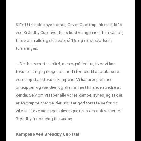
SIF’s U14-holds nye træner, Oliver Quottrup, fik sin ilddåb
ved Brøndby Cup, hvor hans hold var igennem fem kampe,
tabte dem alle og sluttede på 16. og sidstepladsen i
turneringen.
– Det har været en hård, men også fed tur, hvor vi har
fokuseret rigtig meget på mod i forhold til at praktisere
vores opstartsfokus i kampene. Vi har arbejdet med
principper og værdier, og alle har lært hinanden bedre at
kende. Selv om vi taber alle vores kampe, synes jeg at det
er en gruppe drenge, der udviser god forståelse for og
vilje til at øve sig, siger Oliver Quottrup om oplevelserne i
Brøndby fra onsdag til søndag.
Kampene ved Brøndby Cup i tal: