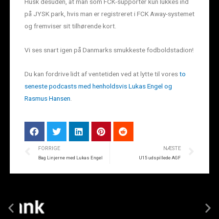
Husk desuden, at man som FCK-supporter kun lukkes ind
på JYSK park, hvis man er registreret i FCK Away-systemet
og fremviser sit tilhørende kort.
Vi ses snart igen på Danmarks smukkeste fodboldstadion!
Du kan fordrive lidt af ventetiden ved at lytte til vores
to
seneste podcasts med henholdsvis Lukas Engel og
Rasmus Hansen
.
FORRIGE
NÆSTE
Bag Linjerne med Lukas Engel
U15 udspillede AGF