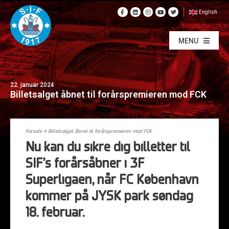
English
MENU
22. januar 2024
Billetsalget åbnet til forårspremieren mod FCK
Forside
»
Billetsalget åbnet til forårspremieren mod FCK
Nu kan du sikre dig billetter til
SIF’s forårsåbner i 3F
Superligaen, når FC København
kommer på JYSK park søndag
18. februar.