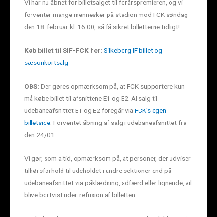
Vi har nu åbnet for billetsalget til forårspremieren, og vi
forventer mange mennesker på stadion mod FCK søndag
den 18. februar kl. 16.00, så få sikret billetterne tidligt!
Køb billet til SIF-FCK her
:
Silkeborg IF billet og
sæsonkortsalg
OBS:
Der gøres opmærksom på, at FCK-supportere kun
må købe billet til afsnittene E1 og E2. Al salg til
udebaneafsnittet E1 og E2 foregår via
FCK’s egen
billetside
. Forventet åbning af salg i udebaneafsnittet fra
den 24/01
Vi gør, som altid, opmærksom på, at personer, der udviser
tilhørsforhold til udeholdet i andre sektioner end på
udebaneafsnittet via påklædning, adfærd eller lignende, vil
blive bortvist uden refusion af billetten.