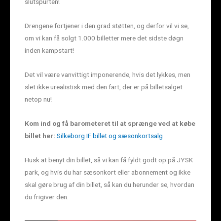
slutspurten!
Drengene fortjener i den grad støtten, og derfor vil vi se,
om vi kan få solgt 1.000 billetter mere det sidste døgn
inden kampstart!
Det vil være vanvittigt imponerende, hvis det lykkes, men
slet ikke urealistisk med den fart, der er på billetsalget
netop nu!
Kom ind og få barometeret til at sprænge ved at købe
billet her:
Silkeborg IF billet og sæsonkortsalg
Husk at benyt din billet, så vi kan få fyldt godt op på JYSK
park, og hvis du har sæsonkort eller abonnement og ikke
skal gøre brug af din billet, så kan du herunder se, hvordan
du frigiver den.