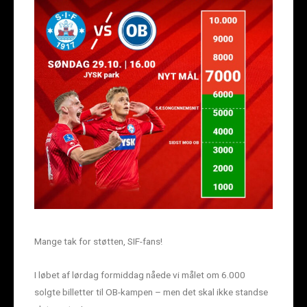
Mange tak for støtten, SIF-fans!
I løbet af lørdag formiddag nåede vi målet om 6.000
solgte billetter til OB-kampen – men det skal ikke standse