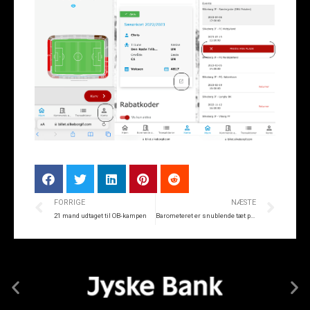
FORRIGE
NÆSTE
21 mand udtaget til OB-kampen
Barometeret er snublende tæt på 7.000