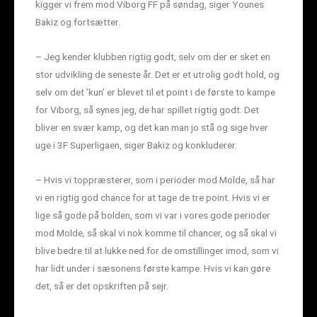
kigger vi frem mod Viborg FF på søndag, siger Younes
Bakiz og fortsætter.
– Jeg kender klubben rigtig godt, selv om der er sket en
stor udvikling de seneste år. Det er et utrolig godt hold, og
selv om det ’kun’ er blevet til et point i de første to kampe
for Viborg, så synes jeg, de har spillet rigtig godt. Det
bliver en svær kamp, og det kan man jo stå og sige hver
uge i 3F Superligaen, siger Bakiz og konkluderer.
– Hvis vi toppræsterer, som i perioder mod Molde, så har
vi en rigtig god chance for at tage de tre point. Hvis vi er
lige så gode på bolden, som vi var i vores gode perioder
mod Molde, så skal vi nok komme til chancer, og så skal vi
blive bedre til at lukke ned for de omstillinger imod, som vi
har lidt under i sæsonens første kampe. Hvis vi kan gøre
det, så er det opskriften på sejr.