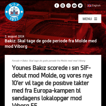
English
MENU
2. august 2024
Bakiz: Skal tage de gode periode fra Molde med
mod Viborg
Forside
»
Bakiz: Skal tage de gode periode fra Molde med mod Viborg
Younes Bakiz scorede i sin SIF-
debut mod Molde, og vores nye
10’er vil tage de positive takter
med fra Europa-kampen til
søndagens lokalopgør mod