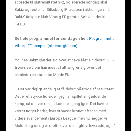
scorede til slutresultatet 3-2, og allerede søndag skal
Bakiz og resten af Silkeborg IF-truppen i aktion igen, når
Bakiz’ tidligere klub Viborg FF gæster Søhøjlandet kl.
14.00.
Se hele programmet for søndagen her:
Programmet til
Viborg FF-kampen (silkeborgif.com)
Younes Bakiz glæder sig over at have fået sin debut i SIF-
trøjen, selv om han mest af alt ærgrer sig over det
samlede resultat mod Molde FK.
– Det var dejligt endelig at få debut på trods af resultatet.
Det er et stykke tid siden, jeg har spillet en gældende
kamp, så det var rart at komme i gang igen. Det havde
været noget bedre, hvis vi havde kronet aftenen med
videre avancement i Europa League, men nu lægger vi
Molde bag os og er stolte over den fight vi leverede, og så