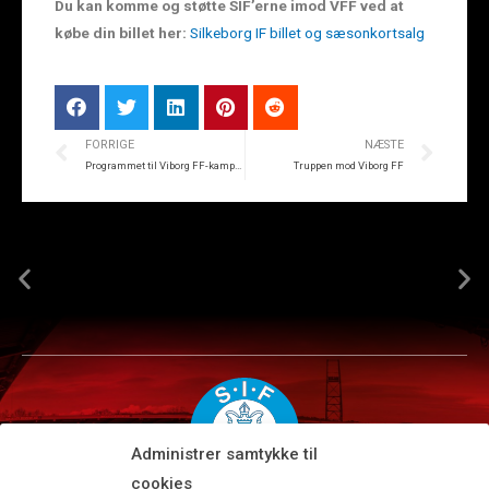
Du kan komme og støtte SIF’erne imod VFF ved at
købe din billet her:
Silkeborg IF billet og sæsonkortsalg
FORRIGE
NÆSTE
Programmet til Viborg FF-kampen
Truppen mod Viborg FF
Administrer samtykke til
cookies