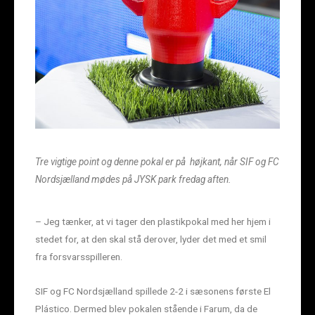
Tre vigtige point og denne pokal er på højkant, når SIF og FC
Nordsjælland mødes på JYSK park fredag aften.
– Jeg tænker, at vi tager den plastikpokal med her hjem i
stedet for, at den skal stå derover, lyder det med et smil
fra forsvarsspilleren.
SIF og FC Nordsjælland spillede 2-2 i sæsonens første El
Plástico. Dermed blev pokalen stående i Farum, da de