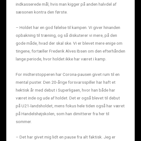
indkasserede mål, hvis man kigger på anden halvdel af
sæsonen kontra den første.
– Holdet har en god følelse til kampen. Vi giver hinanden
opbakning til træning, og så diskuterer vi mere, på den
gode måde, hvad der skal ske. Vi er blevet mere enige om
tingene, fortæller Frederik Alves Ibsen om den efterhånden
lange periode, hvor holdet ikke har været i kamp.
For midterstopperen har Corona-pausen givet rum til en
mental puster. Den 20-årige forsvarsspiller har haft et
hektisk år med debut i Superligaen, hvor han både har
været inde og ude af holdet. Det er også blevet til debut
på U21-landsholdet, mens fokus hele tiden også har været
på Handelshøjskolen, som han dimitterer fra her til
sommer.
– Det har givet mig lidt en pause fra alt faktisk. Jeg er