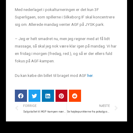
Med nederlaget i pokalturneringen er det kun 3F
Superligaen, som spillerne i Silkeborg IF skal koncentrere
sig om. Allerede mandag venter AGF på JYSK park.
– Jeg er helt smadret nu, men jeg regner med at få lidt
massage, så skal jeg nok være klar igen på mandag. Vi har
en fridag i morgen (fredag, red.), og så er der ellers fuld
fokus på AGF-kampen.
Du kan købe din billet til braget mod AGF
her
.
FORRIGE
NÆSTE
Salgstallet til AGF-kampen nærmer sig 4.000
Se højdepunkterne fra pokalgyseren i Horsens