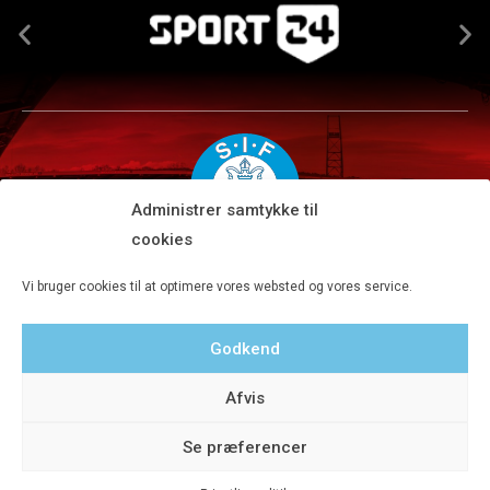
Administrer samtykke til
cookies
Silkeborg IF A/S · JYSK park, Ansvej 104 · DK-8600 Silkeborg
Vi bruger cookies til at optimere vores websted og vores service.
Tlf 8680 4477 · Fax 8680 4647 · Kontortid man-fre kl. 9-15
Godkend
Privatlivspolitik
Afvis
Se præferencer