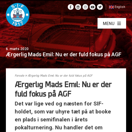
English
MENU
6. marts 2020
Ærgerlig Mads Emil: Nu er der fuld fokus på AGF
Forside
»
Ærgerlig Mads Emil: Nu er der fuld fokus på AGF
Ærgerlig Mads Emil: Nu er der
fuld fokus på AGF
Det var lige ved og næsten for SIF-
holdet, som var uhyre tæt på at booke
en plads i semifinalen i årets
pokalturnering. Nu handler det om