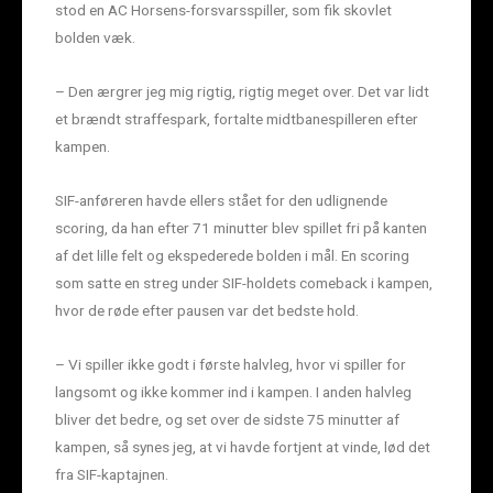
stod en AC Horsens-forsvarsspiller, som fik skovlet
bolden væk.
– Den ærgrer jeg mig rigtig, rigtig meget over. Det var lidt
et brændt straffespark, fortalte midtbanespilleren efter
kampen.
SIF-anføreren havde ellers stået for den udlignende
scoring, da han efter 71 minutter blev spillet fri på kanten
af det lille felt og ekspederede bolden i mål. En scoring
som satte en streg under SIF-holdets comeback i kampen,
hvor de røde efter pausen var det bedste hold.
– Vi spiller ikke godt i første halvleg, hvor vi spiller for
langsomt og ikke kommer ind i kampen. I anden halvleg
bliver det bedre, og set over de sidste 75 minutter af
kampen, så synes jeg, at vi havde fortjent at vinde, lød det
fra SIF-kaptajnen.