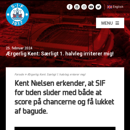
English
MENU
25. februar 2024
Ærgerlig Kent: Særligt 1. halvleg irriterer mig!
Forside
»
Ærgerlig Kent: Særligt 1. halvleg irriterer mig!
Kent Nielsen erkender, at SIF
for tiden slider med både at
score på chancerne og få lukket
af bagude.