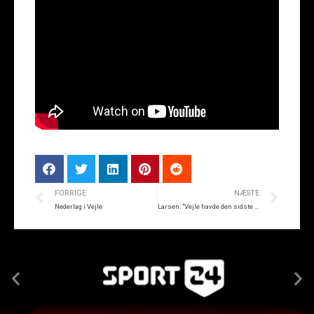
FORRIGE
NÆSTE
Nederlag i Vejle
Larsen: ”Vejle havde den sidste kvalitet”