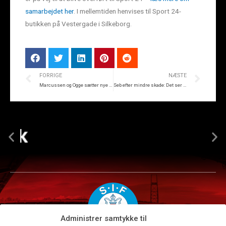
samarbejdet her
. I mellemtiden henvises til Sport 24-
butikken på Vestergade i Silkeborg.
FORRIGE
NÆSTE
Marcussen og Ogge sætter nye standarder
Seb efter mindre skade: Det ser godt ud
Administrer samtykke til