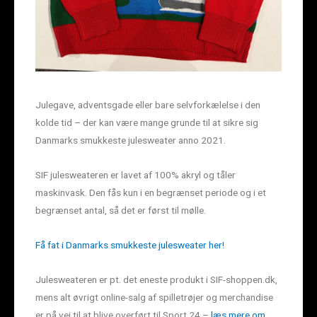
Julegave, adventsgade eller bare selvforkælelse i den
kolde tid – der kan være mange grunde til at sikre sig
Danmarks smukkeste julesweater anno 2021.
SIF julesweateren er lavet af 100% akryl og tåler
maskinvask. Den fås kun i en begrænset periode og i et
begrænset antal, så det er først til mølle.
Få fat i Danmarks smukkeste julesweater her!
Julesweateren er pt. det eneste produkt i SIF-shoppen.dk,
mens alt øvrigt online-salg af spilletrøjer og merchandise
er på vej til at blive overført til Sport 24 –
læs mere om