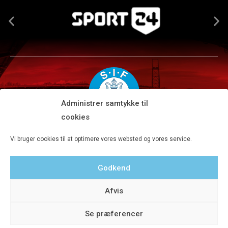
Administrer samtykke til
cookies
Silkeborg IF A/S · JYSK park, Ansvej 104 · DK-8600 Silkeborg
Vi bruger cookies til at optimere vores websted og vores service.
Tlf 8680 4477 · Fax 8680 4647 · Kontortid man-fre kl. 9-15
Godkend
Privatlivspolitik
Afvis
Se præferencer