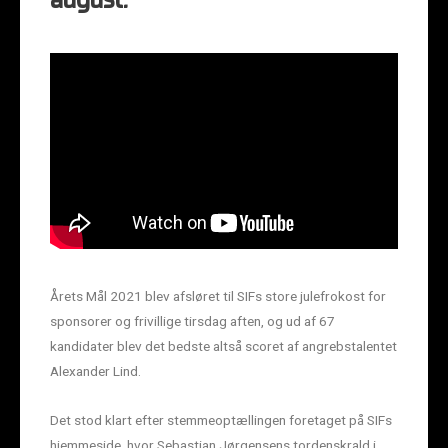
august.
Årets Mål 2021 blev afsløret til SIFs store julefrokost for
sponsorer og frivillige tirsdag aften, og ud af 67
kandidater blev det bedste altså scoret af angrebstalentet
Alexander Lind.
Det stod klart efter stemmeoptællingen foretaget på SIFs
hjemmeside, hvor Sebastian Jørgensens tordenskrald i