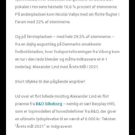
pokalen i Horsens høstede 16,6 % procent af stemmerne.
På andenpladsen kom Nicolai Vallys med sin flotte flugter i
Farum med 22% af stemmerne.
Og på førstepladsen – med hele 29,5% af stemmerne –
fra en dejlig augustdag på Danmarks smukkeste
fodboldstadion, hvor fodsportsforeningen fra Viborg kom
en tur i den røde blender og måtte indkassere et 4-1
nederlag: Alexander Lind med Årets Mål i 2021.
Stort tillykke til den pågående angriber!
Ud over et flot billede modtog Alexander Lind en flot
præmie fra
B&O Silkeborg
– nemlig et sæt Beoplay H95,
som er topmodellen af hovedtelefoner fra B&O, der giver
en ultimativ lydoplevelse til en værdi af 6.000 kr. Teksten
”Årets mål 2021” er indgraveret.